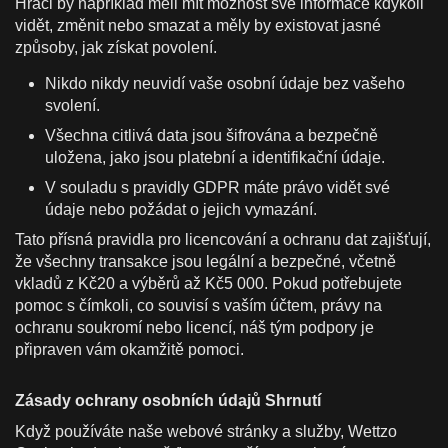
Hráči by například měli mít možnost své informace kdykoli
vidět, změnit nebo smazat a měly by existovat jasné
způsoby, jak získat povolení.
Nikdo nikdy neuvidí vaše osobní údaje bez vašeho
svolení.
Všechna citlivá data jsou šifrována a bezpečně
uložena, jako jsou platební a identifikační údaje.
V souladu s pravidly GDPR máte právo vidět své
údaje nebo požádat o jejich vymazání.
Tato přísná pravidla pro licencování a ochranu dat zajišťují,
že všechny transakce jsou legální a bezpečné, včetně
vkladů z Kč20 a výběrů až Kč5 000. Pokud potřebujete
pomoc s čímkoli, co souvisí s vaším účtem, právy na
ochranu soukromí nebo licencí, náš tým podpory je
připraven vám okamžitě pomoci.
Zásady ochrany osobních údajů Shrnutí
Když používáte naše webové stránky a služby, Wettzo