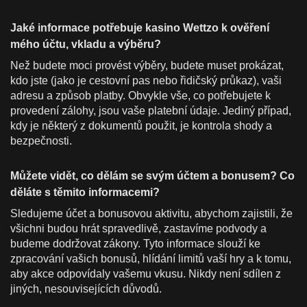
Jaké informace potřebuje kasino Wettzo k ověření
mého účtu, vkladu a výběru?
Než budete moci provést výběry, budete muset prokázat,
kdo jste (jako je cestovní pas nebo řidičský průkaz), vaši
adresu a způsob platby. Obvykle vše, co potřebujete k
provedení zálohy, jsou vaše platební údaje. Jediný případ,
kdy je některý z dokumentů použit, je kontrola shody a
bezpečnosti.
Můžete vidět, co dělám se svým účtem a bonusem? Co
děláte s těmito informacemi?
Sledujeme účet a bonusovou aktivitu, abychom zajistili, že
všichni budou hrát spravedlivě, zastavíme podvody a
budeme dodržovat zákony. Tyto informace slouží ke
zpracování vašich bonusů, hlídání limitů vaší hry a k tomu,
aby akce odpovídaly vašemu vkusu. Nikdy není sdílen z
jiných, nesouvisejících důvodů.