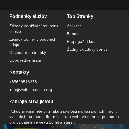
Podmínky služby
Top Stránky
Zásady používání souborů
Aplikace
cookie
Bonus
Zásady ochrany osobních
Propagační kód
údajů
Žádný vkladový bonus
Obchodní podmínky
Odpovědné hraní
Kontakty
+35699518273
info@wettzo-casino.org
Zahrajte si na jistotu
Pokud si všimnete příznaků závislosti na hazardních hrách,
vyhledejte pomoc odborníka. Tato webová stránka je určena
pro uživatele ve věku 18 let a starší.