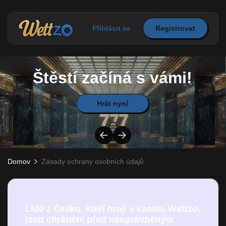
Přihlásit se
Registrovat
Štěstí začíná s vámi!
Hrát nyní
Domov
Zásady ochrany osobních údajů
Lidé z Česko, kteří hrají v kasinu Wettzo,
jsou chráněni před neoprávněným