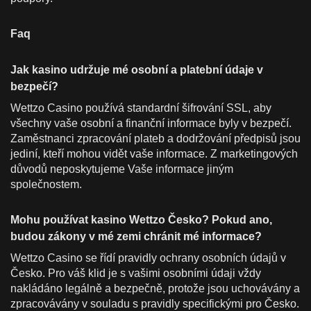
Faq
Jak kasino udržuje mé osobní a platební údaje v
bezpečí?
Wettzo Casino používá standardní šifrování SSL, aby
všechny vaše osobní a finanční informace byly v bezpečí.
Zaměstnanci zpracování plateb a dodržování předpisů jsou
jediní, kteří mohou vidět vaše informace. Z marketingových
důvodů neposkytujeme Vaše informace jiným
společnostem.
Mohu používat kasino Wettzo Česko? Pokud ano,
budou zákony v mé zemi chránit mé informace?
Wettzo Casino se řídí pravidly ochrany osobních údajů v
Česko. Pro váš klid je s vašimi osobními údaji vždy
nakládáno legálně a bezpečně, protože jsou uchovávány a
zpracovávány v souladu s pravidly specifickými pro Česko.