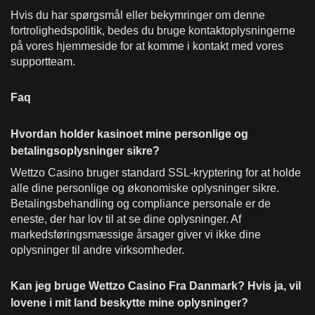
Hvis du har spørgsmål eller bekymringer om denne
fortrolighedspolitik, bedes du bruge kontaktoplysningerne
på vores hjemmeside for at komme i kontakt med vores
supportteam.
Faq
Hvordan holder kasinoet mine personlige og
betalingsoplysninger sikre?
Wettzo Casino bruger standard SSL-kryptering for at holde
alle dine personlige og økonomiske oplysninger sikre.
Betalingsbehandling og compliance personale er de
eneste, der har lov til at se dine oplysninger. Af
markedsføringsmæssige årsager giver vi ikke dine
oplysninger til andre virksomheder.
Kan jeg bruge Wettzo Casino Fra Danmark? Hvis ja, vil
lovene i mit land beskytte mine oplysninger?