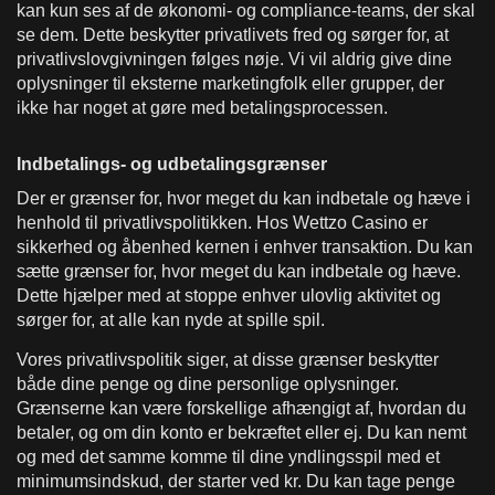
kan kun ses af de økonomi- og compliance-teams, der skal
se dem. Dette beskytter privatlivets fred og sørger for, at
privatlivslovgivningen følges nøje. Vi vil aldrig give dine
oplysninger til eksterne marketingfolk eller grupper, der
ikke har noget at gøre med betalingsprocessen.
Indbetalings- og udbetalingsgrænser
Der er grænser for, hvor meget du kan indbetale og hæve i
henhold til privatlivspolitikken. Hos Wettzo Casino er
sikkerhed og åbenhed kernen i enhver transaktion. Du kan
sætte grænser for, hvor meget du kan indbetale og hæve.
Dette hjælper med at stoppe enhver ulovlig aktivitet og
sørger for, at alle kan nyde at spille spil.
Vores privatlivspolitik siger, at disse grænser beskytter
både dine penge og dine personlige oplysninger.
Grænserne kan være forskellige afhængigt af, hvordan du
betaler, og om din konto er bekræftet eller ej. Du kan nemt
og med det samme komme til dine yndlingsspil med et
minimumsindskud, der starter ved kr. Du kan tage penge