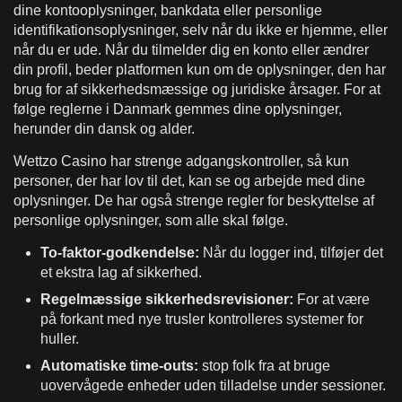
dine kontooplysninger, bankdata eller personlige
identifikationsoplysninger, selv når du ikke er hjemme, eller
når du er ude. Når du tilmelder dig en konto eller ændrer
din profil, beder platformen kun om de oplysninger, den har
brug for af sikkerhedsmæssige og juridiske årsager. For at
følge reglerne i Danmark gemmes dine oplysninger,
herunder din dansk og alder.
Wettzo Casino har strenge adgangskontroller, så kun
personer, der har lov til det, kan se og arbejde med dine
oplysninger. De har også strenge regler for beskyttelse af
personlige oplysninger, som alle skal følge.
To-faktor-godkendelse:
Når du logger ind, tilføjer det
et ekstra lag af sikkerhed.
Regelmæssige sikkerhedsrevisioner:
For at være
på forkant med nye trusler kontrolleres systemer for
huller.
Automatiske time-outs:
stop folk fra at bruge
uovervågede enheder uden tilladelse under sessioner.