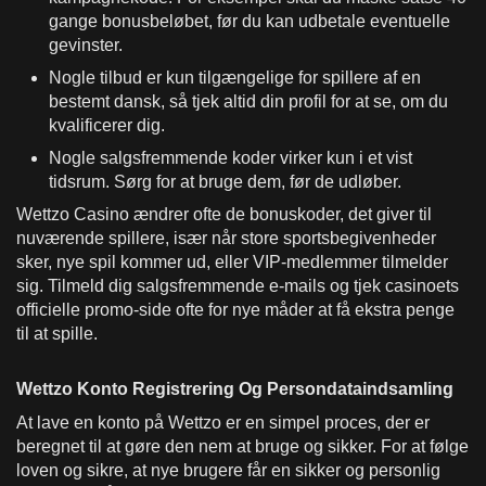
gange bonusbeløbet, før du kan udbetale eventuelle
gevinster.
Nogle tilbud er kun tilgængelige for spillere af en
bestemt dansk, så tjek altid din profil for at se, om du
kvalificerer dig.
Nogle salgsfremmende koder virker kun i et vist
tidsrum. Sørg for at bruge dem, før de udløber.
Wettzo Casino ændrer ofte de bonuskoder, det giver til
nuværende spillere, især når store sportsbegivenheder
sker, nye spil kommer ud, eller VIP-medlemmer tilmelder
sig. Tilmeld dig salgsfremmende e-mails og tjek casinoets
officielle promo-side ofte for nye måder at få ekstra penge
til at spille.
Wettzo Konto Registrering Og Persondataindsamling
At lave en konto på Wettzo er en simpel proces, der er
beregnet til at gøre den nem at bruge og sikker. For at følge
loven og sikre, at nye brugere får en sikker og personlig