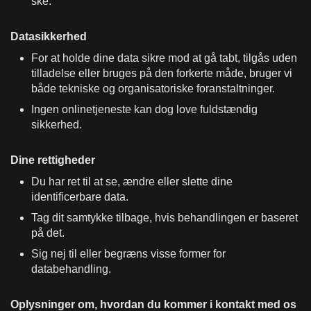
ske.
Datasikkerhed
For at holde dine data sikre mod at gå tabt, tilgås uden
tilladelse eller bruges på den forkerte måde, bruger vi
både tekniske og organisatoriske foranstaltninger.
Ingen onlinetjeneste kan dog love fuldstændig
sikkerhed.
Dine rettigheder
Du har ret til at se, ændre eller slette dine
identificerbare data.
Tag dit samtykke tilbage, hvis behandlingen er baseret
på det.
Sig nej til eller begræns visse former for
databehandling.
Oplysninger om, hvordan du kommer i kontakt med os