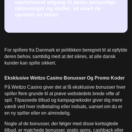
uautoriseret adgang til deres personlige
oplysninger og midler, så snart de
opretter en konto
For spillere fra Danmark er politikken beregnet til at opfylde
deres behov, samtidig med at det sikres, at alle dansk
kunder kan spille sikkert.
Eksklusive Wettzo Casino Bonusser Og Promo Koder
På Wettzo Casino giver det at få eksklusive bonusser hver
spiller flere grunde til at prøve webstedets brede vifte af
spil. Tilpassede tilbud og kampagnekoder giver dig mere
værdi ved hver indbetaling eller indsats, uanset om du er
en ny spiller eller en almindelig.
Nogle af de bonusser, der følger med disse kortsigtede
tilbud, er matchede bonusser, gratis spins, cashback eller