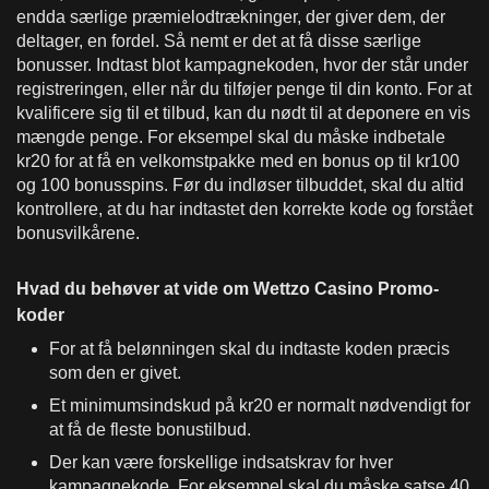
endda særlige præmielodtrækninger, der giver dem, der
deltager, en fordel. Så nemt er det at få disse særlige
bonusser. Indtast blot kampagnekoden, hvor der står under
registreringen, eller når du tilføjer penge til din konto. For at
kvalificere sig til et tilbud, kan du nødt til at deponere en vis
mængde penge. For eksempel skal du måske indbetale
kr20 for at få en velkomstpakke med en bonus op til kr100
og 100 bonusspins. Før du indløser tilbuddet, skal du altid
kontrollere, at du har indtastet den korrekte kode og forstået
bonusvilkårene.
Hvad du behøver at vide om Wettzo Casino Promo-
koder
For at få belønningen skal du indtaste koden præcis
som den er givet.
Et minimumsindskud på kr20 er normalt nødvendigt for
at få de fleste bonustilbud.
Der kan være forskellige indsatskrav for hver
kampagnekode. For eksempel skal du måske satse 40