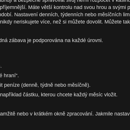
adňují a bezpečně spravovat svůj herní rozpočet v kasinu
a příjemnější. Máte větší kontrolu nad svou hrou a svými
é období. Nastavení denních, týdenních nebo měsíčních li
dy neriskujete více, než si můžete dovolit. Můžete také na
ědná zábava je podporována na každé úrovni.
.
é hraní“.
atit peníze (denně, týdně nebo měsíčně).
e například částku, kterou chcete každý měsíc vložit.
mžitě nebo v krátkém okně zpracování. Jakmile nastavíte 