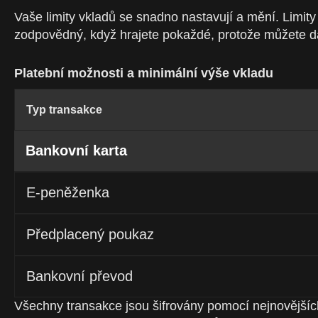
Vaše limity vkladů se snadno nastavují a mění. Limity
zodpovědný, když hrajete pokaždé, protože můžete dá
Platební možnosti a minimální výše vkladu
Typ transakce
Bankovní karta
E-peněženka
Předplacený poukaz
Bankovní převod
Všechny transakce jsou šifrovány pomocí nejnovějších