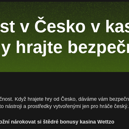
t v Česko v ka
y hrajte bezpeč
čnost. Když hrajete hry od Česko, dáváme vám bezpečné 
o nástroji a prostředky vytvořenými jen pro hráče český.
žní nárokovat si štědré bonusy kasina Wettzo