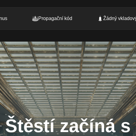
nus
Propagační kód
Žádný vkladov
Štěstí začíná s