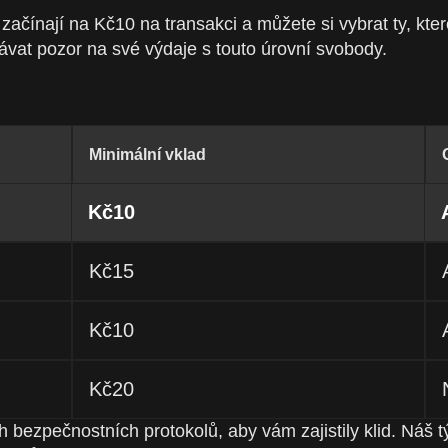
 začínají na Kč10 na transakci a můžete si vybrat ty, kte
vat pozor na své výdaje s touto úrovní svobody.
Minimální vklad
Kč10
Kč15
Kč10
Kč20
 bezpečnostních protokolů, aby vám zajistily klid. Náš 