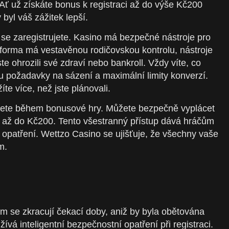
Ať už získáte bonus k registraci až do výše Kč200
byl váš zážitek lepší.
se zaregistrujete. Kasino má bezpečné nástroje pro
tforma má vestavěnou rodičovskou kontrolu, nástroje
 ohrozili své zdraví nebo bankroll. Vždy víte, co
u požadavky na sázení a maximální limity konverzí.
íte více, než jste plánovali.
rajete během bonusové hry. Můžete bezpečně vyplácet
 až do Kč200. Tento všestranný přístup dává hráčům
 opatření. Wettzo Casino se ujišťuje, že všechny vaše
m.
ím se zkracují čekací doby, aniž by byla obětována
vá inteligentní bezpečnostní opatření při registraci.