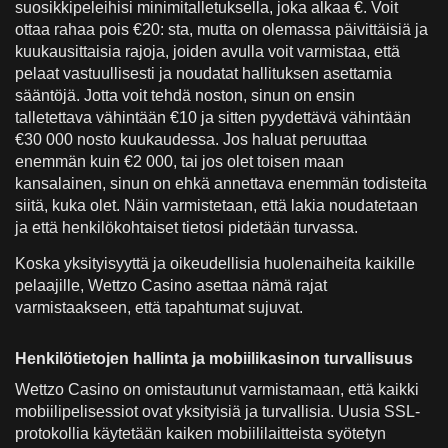
suosikkipeleihisi minimitalletuksella, joka alkaa €. Voit
ottaa rahaa pois €20: sta, mutta on olemassa päivittäisiä ja
kuukausittaisia rajoja, joiden avulla voit varmistaa, että
pelaat vastuullisesti ja noudatat hallituksen asettamia
sääntöjä. Jotta voit tehdä noston, sinun on ensin
talletettava vähintään €10 ja sitten pyydettävä vähintään
€30 000 nosto kuukaudessa. Jos haluat peruuttaa
enemmän kuin €2 000, tai jos olet toisen maan
kansalainen, sinun on ehkä annettava enemmän todisteita
siitä, kuka olet. Näin varmistetaan, että lakia noudatetaan
ja että henkilökohtaiset tietosi pidetään turvassa.
Koska yksityisyyttä ja oikeudellisia huolenaiheita kaikille
pelaajille, Wettzo Casino asettaa nämä rajat
varmistaakseen, että tapahtumat sujuvat.
Henkilötietojen hallinta ja mobiilikasinon turvallisuus
Wettzo Casino on omistautunut varmistamaan, että kaikki
mobiilipelisessiot ovat yksityisiä ja turvallisia. Uusia SSL-
protokollia käytetään kaiken mobiililaitteista syötetyn