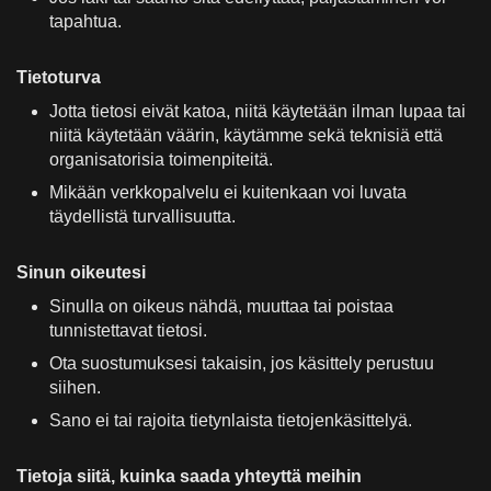
tapahtua.
Tietoturva
Jotta tietosi eivät katoa, niitä käytetään ilman lupaa tai
niitä käytetään väärin, käytämme sekä teknisiä että
organisatorisia toimenpiteitä.
Mikään verkkopalvelu ei kuitenkaan voi luvata
täydellistä turvallisuutta.
Sinun oikeutesi
Sinulla on oikeus nähdä, muuttaa tai poistaa
tunnistettavat tietosi.
Ota suostumuksesi takaisin, jos käsittely perustuu
siihen.
Sano ei tai rajoita tietynlaista tietojenkäsittelyä.
Tietoja siitä, kuinka saada yhteyttä meihin