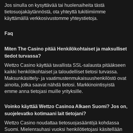
Jos sinulla on kysyttävää tai huolenaiheita tästä
tietosuojakäytännöstä, ota yhteyttä tukitiimiimme
käyttämällä verkkosivustomme yhteystietoja.
Faq
Miten The Casino pitää Henkilökohtaiset ja maksulliset
tiedot turvassa?
Wettzo Casino käyttää tavallista SSL-salausta pitääkseen
kaikki henkilökohtaiset ja taloudelliset tietosi turvassa.
Maksunkäsittely- ja vaatimustenmukaisuushenkilöstö ovat
ainoita, jotka saavat nähdä tietosi. Markkinointisyistä
emme anna tietojasi muille yrityksille.
Voinko käyttää Wettzo Casinoa Alkaen Suomi? Jos on,
suojelevatko kotimaani lait tietojani?
Wettzo Casino noudattaa tietosuojasääntöjä kohdassa
Suomi. Mielenrauhasi vuoksi henkilötietojasi käsitellään