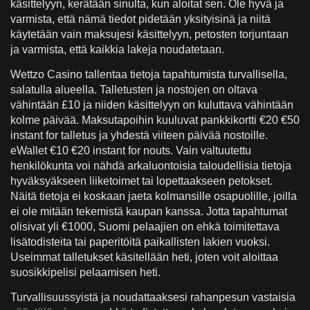
käsittelyyn, kerätään sinulta, kun aloitat sen. Ole hyvä ja
varmista, että nämä tiedot pidetään yksityisinä ja niitä
käytetään vain maksujesi käsittelyyn, petosten torjuntaan
ja varmista, että kaikkia lakeja noudatetaan.
Wettzo Casino tallentaa tietoja tapahtumista turvallisella,
salatulla alueella. Talletusten ja nostojen on oltava
vähintään £10 ja niiden käsittelyyn on kuluttava vähintään
kolme päivää. Maksutapoihin kuuluvat pankkikortti €20 €50
instant for talletus ja yhdestä viiteen päivää nostoille.
eWallet €10 €20 instant for nouts. Vain valtuutettu
henkilökunta voi nähdä arkaluontoisia taloudellisia tietoja
hyväksyäkseen liiketoimet tai lopettaakseen petokset.
Näitä tietoja ei koskaan jaeta kolmansille osapuolille, joilla
ei ole mitään tekemistä kaupan kanssa. Jotta tapahtumat
olisivat yli €1000, Suomi pelaajien on ehkä toimitettava
lisätodisteita tai paperitöitä paikallisten lakien vuoksi.
Useimmat talletukset käsitellään heti, joten voit aloittaa
suosikkipelisi pelaamisen heti.
Turvallisuussyistä ja noudattaaksesi rahanpesun vastaisia