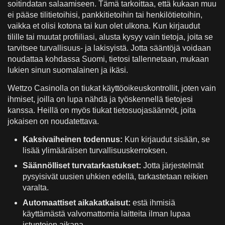
soitindatan salaamiseen. Tämä tarkoittaa, että kukaan muu
ei pääse tilitietoihisi, pankkitietoihin tai henkilötietoihin,
vaikka et olisi kotona tai kun olet ulkona. Kun kirjaudut
tilille tai muutat profiiliasi, alusta kysyy vain tietoja, joita se
tarvitsee turvallisuus- ja lakisyistä. Jotta sääntöjä voidaan
noudattaa kohdassa Suomi, tietosi tallennetaan, mukaan
lukien sinun suomalainen ja ikäsi.
Wettzo Casinolla on tiukat käyttöoikeuskontrollit, joten vain
ihmiset, joilla on lupa nähdä ja työskennellä tietojesi
kanssa. Heillä on myös tiukat tietosuojasäännöt, joita
jokaisen on noudatettava.
Kaksivaiheinen todennus:
Kun kirjaudut sisään, se
lisää ylimääräisen turvallisuuskerroksen.
Säännölliset turvatarkastukset:
Jotta järjestelmät
pysyisivät uusien uhkien edellä, tarkastetaan reikien
varalta.
Automaattiset aikakatkaisut:
estä ihmisiä
käyttämästä valvomattomia laitteita ilman lupaa
istuntojen aikana.