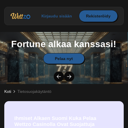
Kirjaudu sisään
Rekisteröidy
Fortune alkaa kanssasi!
Pelaa nyt
Koti
Tietosuojakäytäntö
Ihmiset Alkaen Suomi Kuka Pelaa
Wettzo Casinolla Ovat Suojattuja