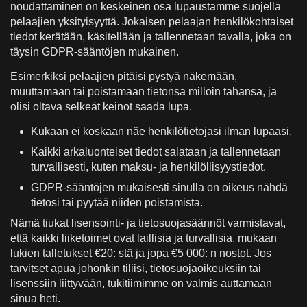
noudattaminen on keskeinen osa lupaustamme suojella
pelaajien yksityisyyttä. Jokaisen pelaajan henkilökohtaiset
tiedot kerätään, käsitellään ja tallennetaan tavalla, joka on
täysin GDPR-sääntöjen mukainen.
Esimerkiksi pelaajien pitäisi pystyä näkemään,
muuttamaan tai poistamaan tietonsa milloin tahansa, ja
olisi oltava selkeät keinot saada lupa.
Kukaan ei koskaan näe henkilötietojasi ilman lupaasi.
Kaikki arkaluonteiset tiedot salataan ja tallennetaan
turvallisesti, kuten maksu- ja henkilöllisyystiedot.
GDPR-sääntöjen mukaisesti sinulla on oikeus nähdä
tietosi tai pyytää niiden poistamista.
Nämä tiukat lisensointi- ja tietosuojasäännöt varmistavat,
että kaikki liiketoimet ovat laillisia ja turvallisia, mukaan
lukien talletukset €20: stä ja jopa €5 000: n nostot. Jos
tarvitset apua johonkin tiliisi, tietosuojaoikeuksiin tai
lisenssiin liittyvään, tukitiimimme on valmis auttamaan
sinua heti.