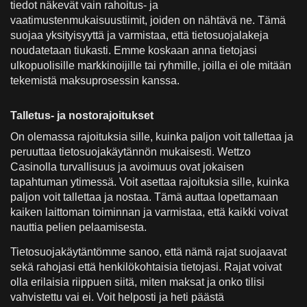
tiedot näkevät vain rahoitus- ja
vaatimustenmukaisuustiimit, joiden on nähtävä ne. Tämä
suojaa yksityisyyttä ja varmistaa, että tietosuojalakeja
noudatetaan tiukasti. Emme koskaan anna tietojasi
ulkopuolisille markkinoijille tai ryhmille, joilla ei ole mitään
tekemistä maksuprosessin kanssa.
Talletus- ja nostorajoitukset
On olemassa rajoituksia sille, kuinka paljon voit tallettaa ja
peruuttaa tietosuojakäytännön mukaisesti. Wettzo
Casinolla turvallisuus ja avoimuus ovat jokaisen
tapahtuman ytimessä. Voit asettaa rajoituksia sille, kuinka
paljon voit tallettaa ja nostaa. Tämä auttaa lopettamaan
kaiken laittoman toiminnan ja varmistaa, että kaikki voivat
nauttia pelien pelaamisesta.
Tietosuojakäytäntömme sanoo, että nämä rajat suojaavat
sekä rahojasi että henkilökohtaisia tietojasi. Rajat voivat
olla erilaisia riippuen siitä, miten maksat ja onko tilisi
vahvistettu vai ei. Voit helposti ja heti päästä