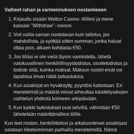
Vaiheet rahan ja varmennuksen nostamiseen
Kirjaudu sisään Wettzo Casino- tilillesi ja mene
kassasi "Withdraw"- osioon.
Voit valita saman nostotavan kuin talletus, jos
mahdollista, ja syöttää sitten summan, jonka haluat
ottaa pois, alkaen kohdasta €50.
Jos tiliäsi ei ole vielä täysin varmistettu, lähetä
valokuvallinen henkilöllisyystodistus, osoitetodistus ja
todiste siitä, kuinka maksat. Maksun nostot eivät voi
tapahtua ilman näitä tarkastuksia.
Kun asiakirjat on hyväksytty, pyyntösi katsotaan. Eri
menetelmät ja määrät voivat aiheuttaa käsittelyaikojen
vaihtelun yhdestä kolmeen arkipäivään.
Kun kaikki tarkistukset ovat selvillä, vähintään €50
lähetetään määrittämällesi tilille.
Kun teet noston, henkilötietosi ja arkaluonteiset asiakirjasi
salataan liiketoiminnan parhailla menetelmillä. Nämä