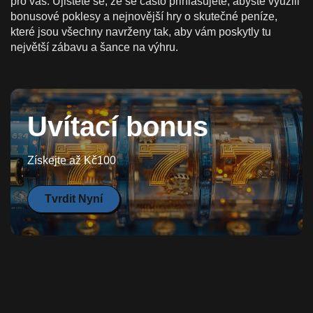
pro vás. Ujistěte se, že se často přihlašujete, abyste využili
bonusové poklesy a nejnovější hry o skutečné peníze,
které jsou všechny navrženy tak, aby vám poskytly tu
největší zábavu a šance na výhru.
Uvítací bonus
Získejte až Kč100
Tvrdit Nyní