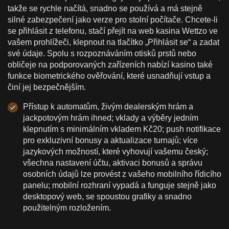
takže se rychle načítá, snadno se používá a má stejně
silné zabezpečení jako verze pro stolní počítače. Chcete-li
se přihlásit z telefonu, stačí přejít na web kasina Wettzo ve
vašem prohlížeči, klepnout na tlačítko „Přihlásit se“ a zadat
své údaje. Spolu s rozpoznáváním otisků prstů nebo
obličeje na podporovaných zařízeních nabízí kasino také
funkce biometrického ověřování, které usnadňují vstup a
činí jej bezpečnějším.
Přístup k automatům, živým dealerským hrám a
jackpotovým hrám ihned; vklady a výběry jedním
klepnutím s minimálním vkladem Kč20; push notifikace
pro exkluzivní bonusy a aktualizace turnajů; více
jazykových možností, které vyhovují vašemu český;
všechna nastavení účtu, aktivaci bonusů a správu
osobních údajů lze provést z vašeho mobilního řídicího
panelu; mobilní rozhraní vypadá a funguje stejně jako
desktopový web, se spoustou grafiky a snadno
použitelným rozložením.