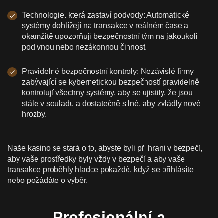
Technologie, která zastaví podvody: Automatické
systémy dohlížejí na transakce v reálném čase a
okamžitě upozorňují bezpečnostní tým na jakoukoli
podivnou nebo nezákonnou činnost.
Pravidelné bezpečnostní kontroly: Nezávislé firmy
zabývající se kybernetickou bezpečností pravidelně
kontrolují všechny systémy, aby se ujistily, že jsou
stále v souladu a dostatečně silné, aby zvládly nové
hrozby.
Naše kasino se stará o to, abyste byli při hraní v bezpečí,
aby vaše prostředky byly vždy v bezpečí a aby vaše
transakce proběhly hladce pokaždé, když se přihlásíte
nebo požádáte o výběr.
Profesionální a