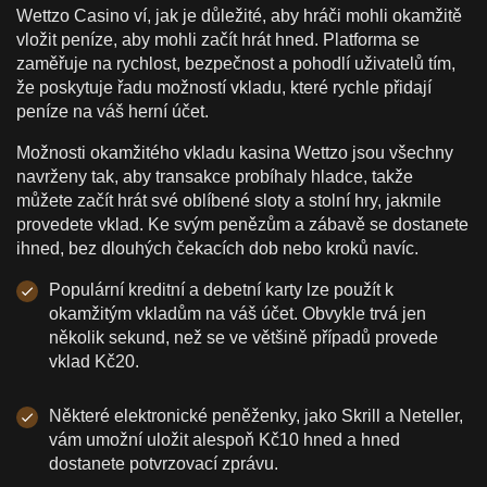
Wettzo Casino ví, jak je důležité, aby hráči mohli okamžitě
vložit peníze, aby mohli začít hrát hned. Platforma se
zaměřuje na rychlost, bezpečnost a pohodlí uživatelů tím,
že poskytuje řadu možností vkladu, které rychle přidají
peníze na váš herní účet.
Možnosti okamžitého vkladu kasina Wettzo jsou všechny
navrženy tak, aby transakce probíhaly hladce, takže
můžete začít hrát své oblíbené sloty a stolní hry, jakmile
provedete vklad. Ke svým penězům a zábavě se dostanete
ihned, bez dlouhých čekacích dob nebo kroků navíc.
Populární kreditní a debetní karty lze použít k
okamžitým vkladům na váš účet. Obvykle trvá jen
několik sekund, než se ve většině případů provede
vklad Kč20.
Některé elektronické peněženky, jako Skrill a Neteller,
vám umožní uložit alespoň Kč10 hned a hned
dostanete potvrzovací zprávu.