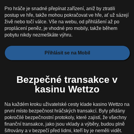
Pro hráče je snadné přepínat zařízení, aniž by ztratili
postup ve hře, takže mohou pokračovat ve hře, ať už sázejí
živě nebo točí válce. Vše na webu, od přihlášení až po
proplácení peněz, je vhodné pro mobily, takže během
pobytu nikdy nezmeškáte výhru.
Přihlásit se na Mobil
Bezpečné transakce v
kasinu Wettzo
Na každém kroku uživatelské cesty klade kasino Wettzo na
první místo bezpečnost hráčských transakcí. Byly přidány
pokročilé bezpečnostní protokoly, které zajistí, že všechny
finanční transakce, jako jsou vklady a výběry, budou plně
šifrovány a v bezpečí před lidmi, kteří by je neměli vidět.