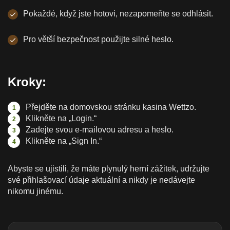
Pokaždé, když jste hotovi, nezapomeňte se odhlásit.
Pro větší bezpečnost použijte silné heslo.
Kroky:
Přejděte na domovskou stránku kasina Wettzo.
Klikněte na „Login.“
Zadejte svou e-mailovou adresu a heslo.
Klikněte na „Sign In.“
Abyste se ujistili, že máte plynulý herní zážitek, udržujte
své přihlašovací údaje aktuální a nikdy je nedávejte
nikomu jinému.