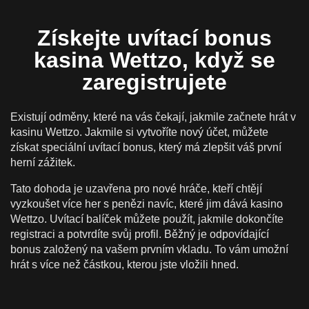
Získejte uvítací bonus
kasina Wettzo, když se
zaregistrujete
Existují odměny, které na vás čekají, jakmile začnete hrát v
kasinu Wettzo. Jakmile si vytvoříte nový účet, můžete
získat speciální uvítací bonus, který má zlepšit váš první
herní zážitek.
Tato dohoda je uzavřena pro nové hráče, kteří chtějí
vyzkoušet více her s penězi navíc, které jim dává kasino
Wettzo. Uvítací balíček můžete použít, jakmile dokončíte
registraci a potvrdíte svůj profil. Běžný je odpovídající
bonus založený na vašem prvním vkladu. To vám umožní
hrát s více než částkou, kterou jste vložili hned.