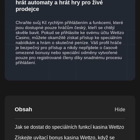
hrát automaty a hrát hry pro živé
prodejce
Chraňte svůj Kč rychlým přihlášením a funkcemi, které
jsou dostupné pouze hráčům český, kteří se chtějí
skvěle bavit. Pokud se přihlásíte ke svému účtu Wettzo
Casino, můžete okamžitě získat přístup ke speciálním
nabídkám a hrám o skutečné peníze. Váš profil hráče
je bezpečný pro přístup a nikdy nepřijdete o časově
omezené bonusy nebo speciální odměny vytvořené
pouze pro registrované členy díky snadnému procesu
přihlášení.
Obsah
Hide
Jak se dostat do speciálních funkcí kasina Wettzo
Získejte uvítací bonus kasina Wettzo, když se