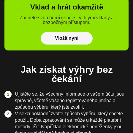
Vklad a hrát okamžitě
Začněte svou herní relaci s rychlými vklady a
bezpečným přístupem.
Vložit nyní
Jak získat výhry bez
čekání
Ujistěte se, že všechny informace o vašem účtu jsou
správné, včetně vašeho registrovaného jména a
způsobu výběru, který jste zvolili.
V sekci pokladní zvolte způsob výběru, který chcete
použít. Doba zpracování se může u každé platební
metody lišit. Například elektronické peněženky jsou