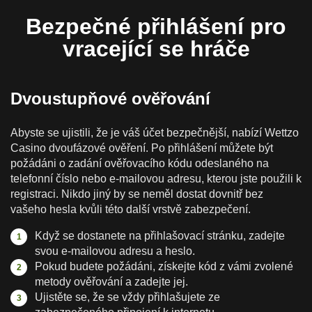
Bezpečné přihlášení pro
vracející se hráče
Dvoustupňové ověřování
Abyste se ujistili, že je váš účet bezpečnější, nabízí Wettzo
Casino dvoufázové ověření. Po přihlášení můžete být
požádáni o zadání ověřovacího kódu odeslaného na
telefonní číslo nebo e-mailovou adresu, kterou jste použili k
registraci. Nikdo jiný by se neměl dostat dovnitř bez
vašeho hesla kvůli této další vrstvě zabezpečení.
Když se dostanete na přihlašovací stránku, zadejte
svou e-mailovou adresu a heslo.
Pokud budete požádáni, získejte kód z vámi zvolené
metody ověřování a zadejte jej.
Ujistěte se, že se vždy přihlašujete ze