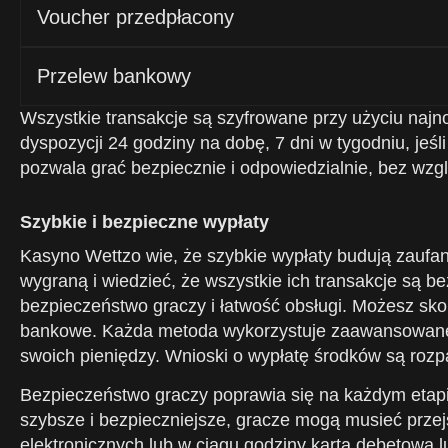
Voucher przedpłacony
Przelew bankowy
Wszystkie transakcje są szyfrowane przy użyciu naj
dyspozycji 24 godziny na dobę, 7 dni w tygodniu, jeśl
pozwala grać bezpiecznie i odpowiedzialnie, bez wzg
Szybkie i bezpieczne wypłaty
Kasyno Wettzo wie, że szybkie wypłaty budują zaufani
wygraną i wiedzieć, że wszystkie ich transakcje są 
bezpieczeństwo graczy i łatwość obsługi. Możesz skor
bankowe. Każda metoda wykorzystuje zaawansowane s
swoich pieniędzy. Wnioski o wypłatę środków są rozp
Bezpieczeństwo graczy poprawia się na każdym etapi
szybsze i bezpieczniejsze, gracze mogą musieć przej
elektronicznych lub w ciągu godziny kartą debetową 