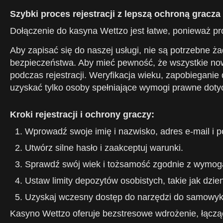
Szybki proces rejestracji z lepszą ochroną gracza
Dołączenie do kasyna Wettzo jest łatwe, ponieważ proc
Aby zapisać się do naszej usługi, nie są potrzebne ż
bezpieczeństwa. Aby mieć pewność, że wszystkie nowe
podczas rejestracji. Weryfikacja wieku, zapobiegani
uzyskać tylko osoby spełniające wymogi prawne doty
Kroki rejestracji i ochrony graczy:
Wprowadź swoje imię i nazwisko, adres e-mail i po
Utwórz silne hasło i zaakceptuj warunki.
Sprawdź swój wiek i tożsamość zgodnie z wymoga
Ustaw limity depozytów osobistych, takie jak dzien
Uzyskaj wczesny dostęp do narzędzi do samowyklu
Kasyno Wettzo oferuje bezstresowe wdrożenie, łączą