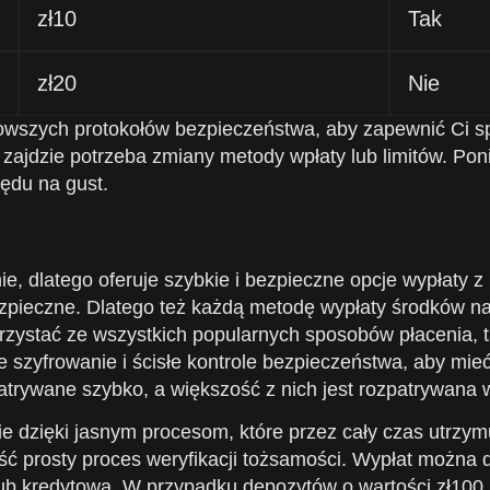
zł10
Tak
zł20
Nie
nowszych protokołów bezpieczeństwa, aby zapewnić Ci s
i zajdzie potrzeba zmiany metody wpłaty lub limitów. Po
lędu na gust.
e, dlatego oferuje szybkie i bezpieczne opcje wypłaty 
bezpieczne. Dlatego też każdą metodę wypłaty środków na
zystać ze wszystkich popularnych sposobów płacenia, tak
zyfrowanie i ścisłe kontrole bezpieczeństwa, aby mieć
atrywane szybko, a większość z nich jest rozpatrywana 
e dzięki jasnym procesom, które przez cały czas utrzym
ść prosty proces weryfikacji tożsamości. Wypłat można 
lub kredytową. W przypadku depozytów o wartości zł100 l