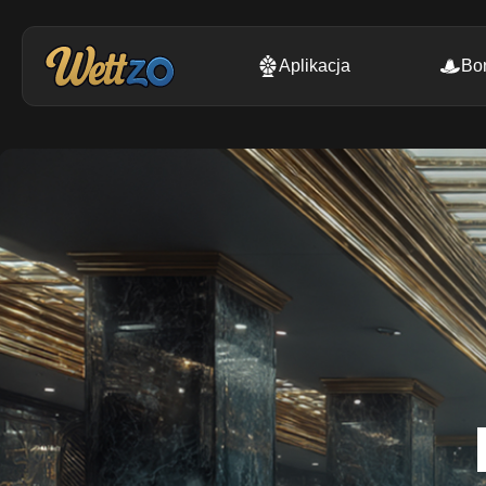
Aplikacja
Bo