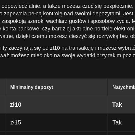
 odpowiedzialnie, a także możesz czuć się bezpiecznie, 
apewnia pełną kontrolę nad swoimi depozytami. Jest to
 zaspokoją szeroki wachlarz gustów i sposobów życia. 
łe konta bankowe, czy bardziej aktualne portfele elektron
ywatne, dzięki czemu możesz cieszyć się rozrywką bez o
ity zaczynają się od zł10 na transakcję i możesz wybrać
waż możesz mieć oko na swoje wydatki przy takim pozi
Minimalny depozyt
Natychmi
zł10
Tak
zł15
Tak