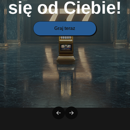
się od Ciebie!
Graj teraz