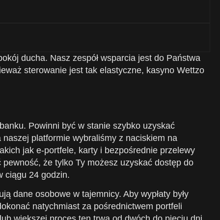
pokój ducha. Nasz zespół wsparcia jest do Państwa
nieważ sterowanie jest tak elastyczne, kasyno Wettzo
z banku. Powinni być w stanie szybko uzyskać
 naszej platformie wybraliśmy z naciskiem na
ich jak e-portfele, karty i bezpośrednie przelewy
 pewność, że tylko Ty możesz uzyskać dostęp do
w ciągu 24 godzin.
ują dane osobowe w tajemnicy. Aby wypłaty były
dokonać natychmiast za pośrednictwem portfeli
ub większej proces ten trwa od dwóch do pięciu dni