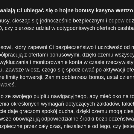
walają Ci ubiegać się o hojne bonusy kasyna Wettzo
y, ciesząc się jednocześnie bezpiecznym i odpowiedzi
, czy bierzesz udział w cotygodniowych ofertach cashba
owi, który zapewni Ci bezpieczeństwo i uczciwość od 
spółpracują z ofertami bonusowymi, dzięki czemu wszysc
wykluczania i monitorowanie konta w czasie rzeczywist
łu. Zawsze wiesz, czego się spodziewać po aktywacji of
 limity konwersji. Zanim odbierzesz bonus, ustal dzien
owałeś.
 ze swojego pulpitu nawigacyjnego, aby mieć oko na t
enia określonych wymagań dotyczących zakładów, takich
cie daje graczom spokój ducha, dzięki czemu mogą cie
wsze obowiązują odpowiedzialne środki bezpieczeństwa.
zpieczne przez cały czas, niezależnie od tego, czy jes