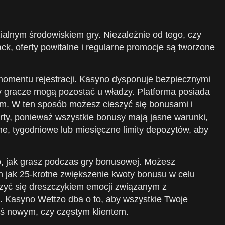
alnym środowiskiem gry. Niezależnie od tego, czy
ck, oferty powitalne i regularne promocje są tworzone
momentu rejestracji. Kasyno dysponuje bezpiecznymi
y gracze mogą pozostać u władzy. Platforma posiada
ym. W ten sposób możesz cieszyć się bonusami i
erty, ponieważ wszystkie bonusy mają jasne warunki,
ne, tygodniowe lub miesięczne limity depozytów, aby
o, jak grasz podczas gry bonusowej. Możesz
 jak 25-krotne zwiększenie kwoty bonusu w celu
szyć się dreszczykiem emocji związanym z
 Kasyno Wettzo dba o to, aby wszystkie Twoje
teś nowym, czy częstym klientem.