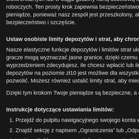
roboczych. Ten prosty krok zapewnia bezpieczeństwo 
pieniądze, ponieważ nasz zespół jest przeszkolony,
bezpieczeństwo i szczęście.
Ustaw osobiste limity depozytów i strat, aby chro
Nasze elastyczne funkcje depozytów i limitów strat 
gracze mogą wyznaczać jasne granice, dzięki czemu gr
wyprzedzeniem zdecydujesz, ile chcesz wpłacić lub il
depozytów na poziomie zł10 jest możliwe dla wszystk
pozwolić. Możesz również ustalić limity strat, aby mie
Dzięki tym krokom Twoje pieniądze są bezpieczne, a
Instrukcje dotyczące ustawiania limitów:
Przejdź do pulpitu nawigacyjnego swojego konta 
Znajdź sekcję z napisem „Ograniczenia” lub „Odp