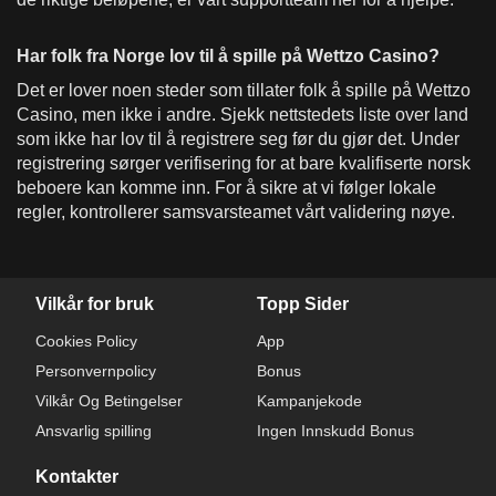
Har folk fra Norge lov til å spille på Wettzo Casino?
Det er lover noen steder som tillater folk å spille på Wettzo
Casino, men ikke i andre. Sjekk nettstedets liste over land
som ikke har lov til å registrere seg før du gjør det. Under
registrering sørger verifisering for at bare kvalifiserte norsk
beboere kan komme inn. For å sikre at vi følger lokale
regler, kontrollerer samsvarsteamet vårt validering nøye.
Vilkår for bruk
Topp Sider
Cookies Policy
App
Personvernpolicy
Bonus
Vilkår Og Betingelser
Kampanjekode
Ansvarlig spilling
Ingen Innskudd Bonus
Kontakter