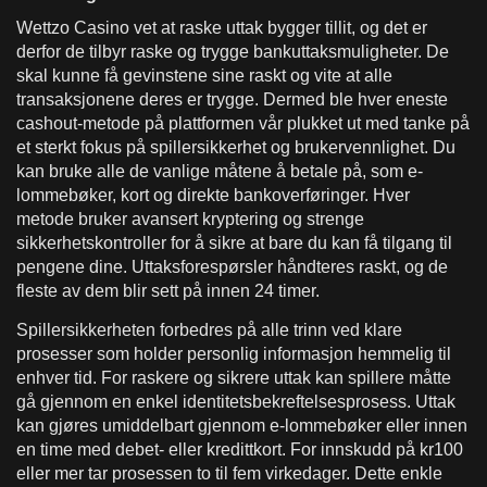
Wettzo Casino vet at raske uttak bygger tillit, og det er
derfor de tilbyr raske og trygge bankuttaksmuligheter. De
skal kunne få gevinstene sine raskt og vite at alle
transaksjonene deres er trygge. Dermed ble hver eneste
cashout-metode på plattformen vår plukket ut med tanke på
et sterkt fokus på spillersikkerhet og brukervennlighet. Du
kan bruke alle de vanlige måtene å betale på, som e-
lommebøker, kort og direkte bankoverføringer. Hver
metode bruker avansert kryptering og strenge
sikkerhetskontroller for å sikre at bare du kan få tilgang til
pengene dine. Uttaksforespørsler håndteres raskt, og de
fleste av dem blir sett på innen 24 timer.
Spillersikkerheten forbedres på alle trinn ved klare
prosesser som holder personlig informasjon hemmelig til
enhver tid. For raskere og sikrere uttak kan spillere måtte
gå gjennom en enkel identitetsbekreftelsesprosess. Uttak
kan gjøres umiddelbart gjennom e-lommebøker eller innen
en time med debet- eller kredittkort. For innskudd på kr100
eller mer tar prosessen to til fem virkedager. Dette enkle