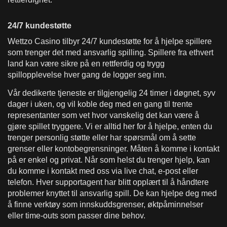
24/7 kundestøtte
Wettzo Casino tilbyr 24/7 kundestøtte for å hjelpe spillere
som trenger det med ansvarlig spilling. Spillere fra ethvert
land kan være sikre på en rettferdig og trygg
spillopplevelse hver gang de logger seg inn.
Vår dedikerte tjeneste er tilgjengelig 24 timer i døgnet, syv
dager i uken, og vil koble deg med en gang til trente
representanter som vet hvor vanskelig det kan være å
gjøre spillet tryggere. Vi er alltid her for å hjelpe, enten du
trenger personlig støtte eller har spørsmål om å sette
grenser eller kontobegrensninger. Måten å komme i kontakt
på er enkel og privat. Når som helst du trenger hjelp, kan
du komme i kontakt med oss via live chat, e-post eller
telefon. Hver supportagent har blitt opplært til å håndtere
problemer knyttet til ansvarlig spill. De kan hjelpe deg med
å finne verktøy som innskuddsgrenser, øktpåminnelser
eller time-outs som passer dine behov.