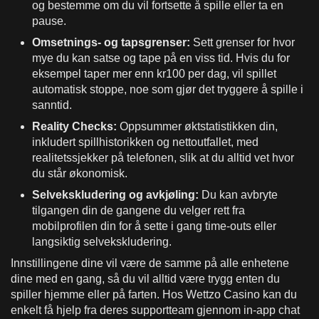
og bestemme om du vil fortsette å spille eller ta en
pause.
Omsetnings- og tapsgrenser:
Sett grenser for hvor
mye du kan satse og tape på en viss tid. Hvis du for
eksempel taper mer enn kr100 per dag, vil spillet
automatisk stoppe, noe som gjør det tryggere å spille i
sanntid.
Reality Checks:
Oppsummer øktstatistikken din,
inkludert spillhistorikken og nettoutfallet, med
realitetssjekker på telefonen, slik at du alltid vet hvor
du står økonomisk.
Selvekskludering og avkjøling:
Du kan avbryte
tilgangen din de gangene du velger rett fra
mobilprofilen din for å sette i gang time-outs eller
langsiktig selvekskludering.
Innstillingene dine vil være de samme på alle enhetene
dine med en gang, så du vil alltid være trygg enten du
spiller hjemme eller på farten. Hos Wettzo Casino kan du
enkelt få hjelp fra deres supportteam gjennom in-app chat