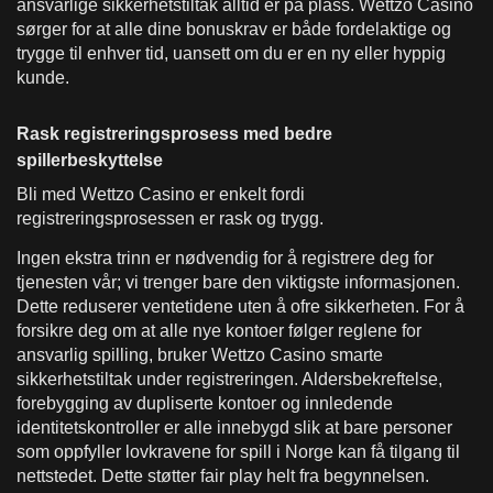
ansvarlige sikkerhetstiltak alltid er på plass. Wettzo Casino
sørger for at alle dine bonuskrav er både fordelaktige og
trygge til enhver tid, uansett om du er en ny eller hyppig
kunde.
Rask registreringsprosess med bedre
spillerbeskyttelse
Bli med Wettzo Casino er enkelt fordi
registreringsprosessen er rask og trygg.
Ingen ekstra trinn er nødvendig for å registrere deg for
tjenesten vår; vi trenger bare den viktigste informasjonen.
Dette reduserer ventetidene uten å ofre sikkerheten. For å
forsikre deg om at alle nye kontoer følger reglene for
ansvarlig spilling, bruker Wettzo Casino smarte
sikkerhetstiltak under registreringen. Aldersbekreftelse,
forebygging av dupliserte kontoer og innledende
identitetskontroller er alle innebygd slik at bare personer
som oppfyller lovkravene for spill i Norge kan få tilgang til
nettstedet. Dette støtter fair play helt fra begynnelsen.