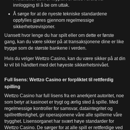
innlogging til å be om uttak.
Å sørge for at de nyeste tekniske standardene
oppfylles gjøres gjennom regelmessige
sikkerhetsrevisjoner.
Uansett hvor lenge du har spilt eller om dette er første
gang, kan du være sikker på at transaksjonene dine er like
trygge som de største bankene i verden.
Hvis du velger Wettzo Casino, kan du være sikker på at din
kr vil bli håndtert med det høyeste sikkerhetsnivået.
Full lisens: Wettzo Casino er forpliktet til rettferdig
spilling
Wettzo Casino har full lisens fra en anerkjent autoritet, noe
som betyr at kasinoet er trygt og ærlig sted å spille. Med
regelmessige kontroller for samsvar, dataintegritet og
spillrettferdighet, gir operasjonene våre alle spillerne våre
trygghet. Lisensorganet har svært høye standarder for
Wettzo Casino. De sørger for at alle spill er rettferdige ved