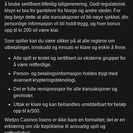
å bruke sertifisert tilfeldig tallgenerering. Godt regulatorisk
tilsyn er bra for gamblere fra Norge og andre steder. For
deg betyr dette at alle transaksjoner vil bli nøye sjekket, din
personlige informasjon vil bli holdt trygg, og hver bonus
opp til kr 200 vil være klar.
Som spiller kan du være sikker på at alle reglene om
utbetalinger, innskudd og innsats er klare og enkle å finne.
Alle spill er testet og sertifisert av eksterne grupper for
å være rettferdige.
Person- og betalingsinformasjon holdes trygt med
avansert krypteringsteknologi.
Det er fulle revisjonsspor for alle transaksjoner og
gevinster.
Uttak er klare og kan behandles umiddelbart for beløp
opp til kr500.
Wettzo Casinos lisens er ikke bare en formalitet; det er en
erklæring om vår forpliktelse til ansvarlig spill og
rettferdighet.