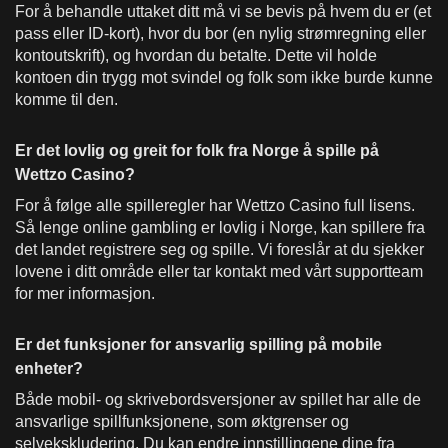
For å behandle uttaket ditt må vi se bevis på hvem du er (et
pass eller ID-kort), hvor du bor (en nylig strømregning eller
kontoutskrift), og hvordan du betalte. Dette vil holde
kontoen din trygg mot svindel og folk som ikke burde kunne
komme til den.
Er det lovlig og greit for folk fra Norge å spille på
Wettzo Casino?
For å følge alle spilleregler har Wettzo Casino full lisens.
Så lenge online gambling er lovlig i Norge, kan spillere fra
det landet registrere seg og spille. Vi foreslår at du sjekker
lovene i ditt område eller tar kontakt med vårt supportteam
for mer informasjon.
Er det funksjoner for ansvarlig spilling på mobile
enheter?
Både mobil- og skrivebordsversjoner av spillet har alle de
ansvarlige spillfunksjonene, som øktgrenser og
selvekskludering. Du kan endre innstillingene dine fra