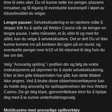
time til seks uker. Du vil kunne sette inn penger, plassere
innsatser, og få tilgang til eventuelle kasinospill i løpet av
tidsavbruddet du velger.
Lengre pauser:
Selvekskludering er en sterkere måte å
stoppe folk fra å spille på Wettzo Casino når de trenger en
lengre pause. I seks måneder, et år, eller til og med for
alltid, kan du velge å selvekskludere. Det er det! Du vil ikke
kunne komme inn på kontoen din igjen på en stund, og
eventuelle penger over kr10 vil bli returnert til deg hvis du
ber om det.
Velg "Ansvarlig spilling" i profilen din og følg de enkle
instruksjonene på skjermen for å starte selvekskludering.
Etter at den gitte tidsperioden har gått, kan dette tiltaket
ikke angres. Ved å bruke disse sikkerhetsverktøyene kan
du holde deg ansvarlig for spillopplevelsen din hos Wettzo
Casino. De gir deg klare, gjennomførbare trinn for å hjelpe
deg med å ta sunne underholdningsvalg.
Mobilcasino med ansvarlige spillverktøy