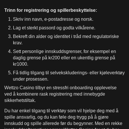
Trinn for registrering og spillerbeskyttelse:
Skriv inn navn, e-postadresse og norsk.
Lag et sterkt passord og godta vilkårene.
Bekreft din alder og identitet i tråd med regulatoriske
krav.
Sett personlige innskuddsgrenser, for eksempel en
daglig grense på kr200 eller en ukentlig grense på
kr1000.
Få tidlig tilgang til selvekskluderings- eller kjøleverktøy
under prosessen.
Wettzo Casino tilbyr en stressfri onboarding opplevelse
ved å kombinere rask registrering med innebygde
sikkerhetstiltak.
Du har enkel tilgang til verktøy som vil hjelpe deg med å
spille ansvarlig, og du kan føle deg trygg på å gjøre
innskudd og spille allerede før du begynner. Med en rekke