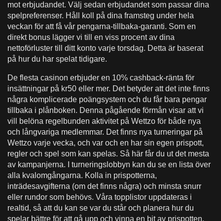
mot erbjudandet. Välj sedan erbjudandet som passar dina
spelpreferenser. Håll koll på dina framsteg under hela
veckan för att få vår pengarna-tillbaka-garanti. Som en
direkt bonus lägger vi till en viss procent av dina
nettoförluster till ditt konto varje torsdag. Detta är baserat
på hur du har spelat tidigare.
De flesta casinon erbjuder en 10% cashback-ränta för
insättningar på kr50 eller mer. Det betyder att det inte finns
några komplicerade poängsystem och du får bara pengar
tillbaka i plånboken. Denna pågående förmån visar att vi
vill belöna regelbunden aktivitet på Wettzo för både nya
och långvariga medlemmar. Det finns nya turneringar på
Wettzo varje vecka, och var och en har sin egen prispott,
regler och spel som kan spelas. Så här får du ut det mesta
av kampanjerna. I turneringslobbyn kan du se en lista över
alla kvalomgångarna. Kolla in prispotterna,
inträdesavgifterna (om det finns några) och minsta snurr
eller rundor som behövs. Våra topplistor uppdateras i
realtid, så att du kan se var du står och planera hur du
spelar bättre för att gå upp och vinna en bit av prispotten,