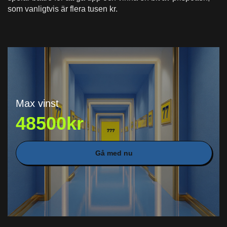
som vanligtvis är flera tusen kr.
Max vinst
48500kr
Gå med nu