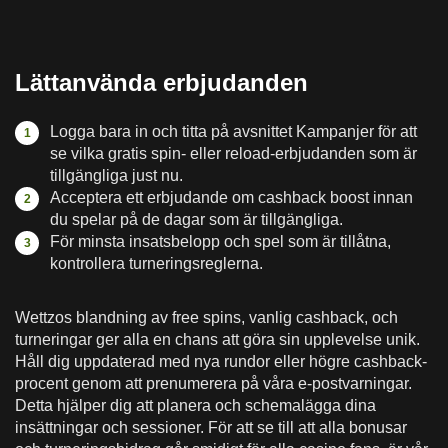
Lättanvända erbjudanden
Logga bara in och titta på avsnittet Kampanjer för att
se vilka gratis spin- eller reload-erbjudanden som är
tillgängliga just nu.
Acceptera ett erbjudande om cashback boost innan
du spelar på de dagar som är tillgängliga.
För minsta insatsbelopp och spel som är tillåtna,
kontrollera turneringsreglerna.
Wettzos blandning av free spins, vanlig cashback, och
turneringar ger alla en chans att göra sin upplevelse unik.
Håll dig uppdaterad med nya rundor eller högre cashback-
procent genom att prenumerera på våra e-postvarningar.
Detta hjälper dig att planera och schemalägga dina
insättningar och sessioner. För att se till att alla bonusar