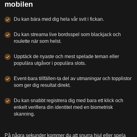
mobilen
Du kan bära med dig hela vår svit i fickan.
Du kan streama live bordsspel som blackjack och
roulette när som helst.
Upptäck de nyaste och mest spelade teman eller
populära utgåvor i populära slots.
Event-bara tillfällen-ta del av utmaningar och topplistor
som ger dig resultat direkt.
Du kan snabbt registrera dig med bara ett klick och
enkelt verifiera din identitet med en biometrisk
skanning.
På några sekunder kommer du att snurra hjul eller spela