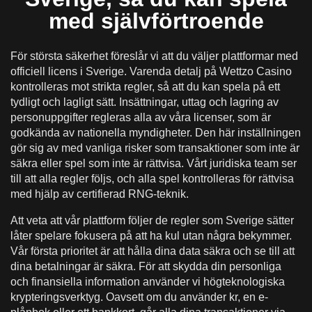
med självförtroende
För största säkerhet föreslår vi att du väljer plattformar med
officiell licens i Sverige. Varenda detalj på Wettzo Casino
kontrolleras mot strikta regler, så att du kan spela på ett
tydligt och lagligt sätt. Insättningar, uttag och lagring av
personuppgifter regleras alla av våra licenser, som är
godkända av nationella myndigheter. Den här inställningen
gör sig av med vanliga risker som transaktioner som inte är
säkra eller spel som inte är rättvisa. Vårt juridiska team ser
till att alla regler följs, och alla spel kontrolleras för rättvisa
med hjälp av certifierad RNG-teknik.
Att veta att vår plattform följer de regler som Sverige sätter
låter spelare fokusera på att ha kul utan några bekymmer.
Vår första prioritet är att hålla dina data säkra och se till att
dina betalningar är säkra. För att skydda din personliga
och finansiella information använder vi högteknologiska
krypteringsverktyg. Oavsett om du använder kr, en e-