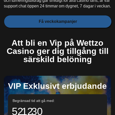
och turneringsbidrag går smidigt för alla casino fans, är vår
support chat öppen 24 timmar om dygnet, 7 dagar i veckan.
Få veckokampanjer
Att bli en Vip på Wettzo
Casino ger dig tillgång till
särskild belöning
VIP Exklusivt erbjudande
Begränsad tid att gå med:
52
12
28