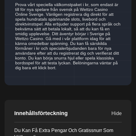
Prova vårt speciella välkomstpaket i kr, som endast är
till för nya spelare från svensk på Wettzo Casino
Online Sverige. Vänligen registrera dig direkt för att
spela hundratals spännande slots, livebord och
direktvinstspel. Alla erbjuder support på flera språk och
bekväma sätt att betala lokalt, så att du kan få en
smidig upplevelse. Ditt äventyr börjar i Sverige på
Wettzo Casino. Gå med i vår plattform idag för att
känna omedelbar spänning. Du kan få särskilda
förmåner i kr och specialerbjudanden bara för nya
användare efter att du registrerat dig och verifierat ditt
konto. Du kan börja snurra hjul eller spela klassiska
bordsspel för att testa lyckan. Belöningarna väntar på
dig bara ett klick bort.
Innehållsförteckning
Hide
Du Kan Få Extra Pengar Och Gratissnurr Som