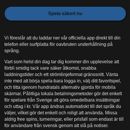
Spela säkert nu
Vi föreslår att du laddar ner vår officiella app direkt till din
telefon eller surfplatta för oavbruten underhållning på
språng.
Vart som helst din dag tar dig kommer din upplevelse att
förbli smidig tack vare säker åtkomst, snabba
laddningstider och ett strömlinjeformat gränssnitt. Vänta
inte med att börja spela-bara logga in, välj ditt favoritspel,
och titta igenom hundratals alternativ gjorda för mobila
skärmar. Pålitliga lokala betalningsmetoder gör det enkelt
för spelare från Sverige att göra omedelbara insättningar
och uttag i kr. Vår app ändras automatiskt till det språk du
väljer, vilket gör det enkelt och roligt att använda. Missa
aldrig free spins, turneringar, eller prisfall som endast är till
för användare från svensk genom att slå på notiser.