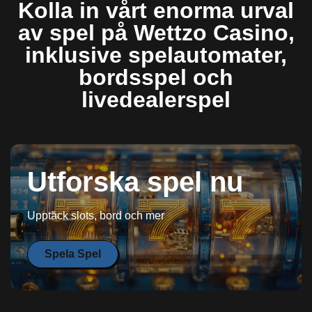
Kolla in vårt enorma urval
av spel på Wettzo Casino,
inklusive spelautomater,
bordsspel och
livedealerspel
Utforska spel nu
Upptäck slots, bord och mer
Spela Spel