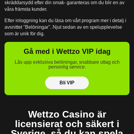
skräddarsydd efter din smak- garanteras om du blir en av
våra främsta kunder.
Efter inloggning kan du läsa om vårt program mer i detalj i
avsnittet "Belöningar". Njut sedan av en spelupplevelse
som är unik för dig.
Gå med i Wettzo VIP idag
Lås upp exklusiva belöningar, snabbare uttag och
personlig service.
Bli VIP
Wettzo Casino är
licensierat och säkert i
Sverige, så du kan spela