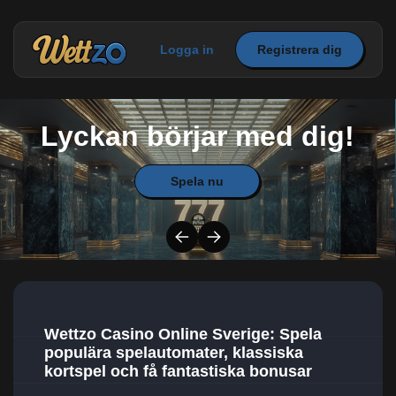
Logga in
Registrera dig
Lyckan börjar med dig!
Spela nu
Wettzo Casino Online Sverige: Spela
populära spelautomater, klassiska
kortspel och få fantastiska bonusar