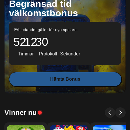
Begränsad tid
välkomstbonus
Erbjudandet gäller för nya spelare:
52
12
28
Timmar
Protokoll
Sekunder
Hämta Bonus
Vinner nu