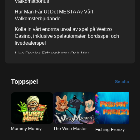
Välkomstbonus
Hur Man Får Ut Det MESTA Av Vårt
Välkomsterbjudande
Kolla in vårt enorma urval av spel på Wettzo
Casino, inklusive spelautomater, bordsspel och
livedealerspel
Live Dealer Erfarenheter Och Mer
Wettzo Casinos veckokampanjer inkluderar
gratissnurr, cashback och turneringar
Toppspel
Lättanvända erbjudanden
Se alla
Att bli en Vip på Wettzo Casino ger dig tillgång till
särskild belöning
Hur Vårt Eliteprogram Fungerar
Wettzo Casino är licensierat och säkert i Sverige,
så du kan spela med självförtroende
Mummy Money
The Wish Master
Fishing Frenzy
P
Njut av sömlösa funktioner på mobilen