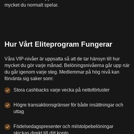
mycket du normalt spelar.
Hur Vårt Eliteprogram Fungerar
Våra VIP-nivåer är uppsatta så att de tar hänsyn till hur
mycket du gör varje månad. Belöningsnivåerna går upp när
du går igenom varje steg. Medlemmar på hög nivå kan
förvänta sig saker som:
Stora cashbacks varje vecka på nettoförluster
Högre transaktionsgränser för både insättningar och
uttag
Födelsedagspresenter och milstolpebelöningar
skickas direkt till ditt konto