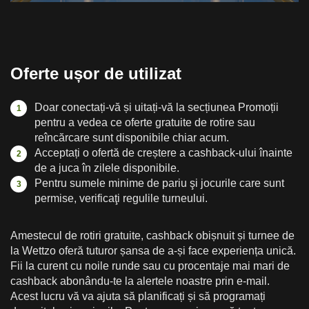
Oferte ușor de utilizat
Doar conectați-vă și uitați-vă la secțiunea Promoții
pentru a vedea ce oferte gratuite de rotire sau
reîncărcare sunt disponibile chiar acum.
Acceptați o ofertă de creștere a cashback-ului înainte
de a juca în zilele disponibile.
Pentru sumele minime de pariu şi jocurile care sunt
permise, verificaţi regulile turneului.
Amestecul de rotiri gratuite, cashback obișnuit și turnee de
la Wettzo oferă tuturor șansa de a-și face experiența unică.
Fii la curent cu noile runde sau cu procentaje mai mari de
cashback abonându-te la alertele noastre prin e-mail.
Acest lucru vă va ajuta să planificați și să programați