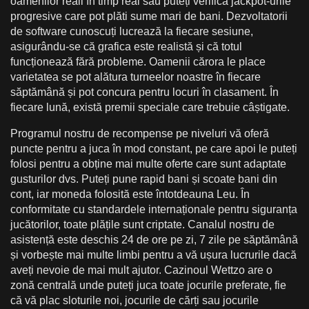
oamenilor reali în timp real sau puteți verifica jackpot-urile
progresive care pot plăti sume mari de bani. Dezvoltatorii
de software cunoscuți lucrează la fiecare sesiune,
asigurându-se că grafica este realistă și că totul
funcționează fără probleme. Oamenii cărora le place
varietatea se pot alătura turneelor noastre în fiecare
săptămână și pot concura pentru locuri în clasament. În
fiecare lună, există premii speciale care trebuie câștigate.
Programul nostru de recompense pe niveluri vă oferă
puncte pentru a juca în mod constant, pe care apoi le puteți
folosi pentru a obține mai multe oferte care sunt adaptate
gusturilor dvs. Puteți pune rapid bani și scoate bani din
cont, iar moneda folosită este întotdeauna Leu. În
conformitate cu standardele internaționale pentru siguranța
jucătorilor, toate plățile sunt criptate. Canalul nostru de
asistență este deschis 24 de ore pe zi, 7 zile pe săptămână
și vorbește mai multe limbi pentru a vă ușura lucrurile dacă
aveți nevoie de mai mult ajutor. Cazinoul Wettzo are o
zonă centrală unde puteți juca toate jocurile preferate, fie
că vă plac sloturile noi, jocurile de cărți sau jocurile