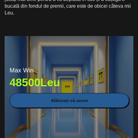
bucată din fondul de premii, care este de obicei câteva mii
Leu.
Max Win
48500Leu
Alăturați-vă acum