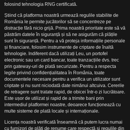
folosind tehnologia RNG certificată.
Știind că platforma noastră urmează regulile stabilite de
România le permite jucătorilor să se concentreze pe
distracție fără nicio grijă. Prima noastră prioritate este să vă
păstrăm datele în siguranță și să ne asigurăm că plățile
sunt în siguranță. Pentru a vă proteja informațiile personale
și financiare, folosim instrumente de criptare de înaltă
tehnologie. Indiferent dacă utilizați Leu, un portofel
electronic sau un card bancar, toate tranzacțiile dvs. trec
prin gateway-uri de plată securizate. Pentru a respecta
legile privind confidențialitatea în România, toate
documentele necesare pentru a verifica un utilizator sunt
criptate și nu sunt niciodată date nimănui altcuiva. Cererile
de retragere sunt tratate rapid, de obicei într-o zi lucrătoare.
Este ușor de utilizat și rapid de a trimite bani prin
intermediul platformei noastre, deoarece funcționează cu
multe sisteme de plată locale și internaționale.
Licența noastră verificată înseamnă că putem lucra numai
cu furnizori de plăți de renume care respectă și regulile din