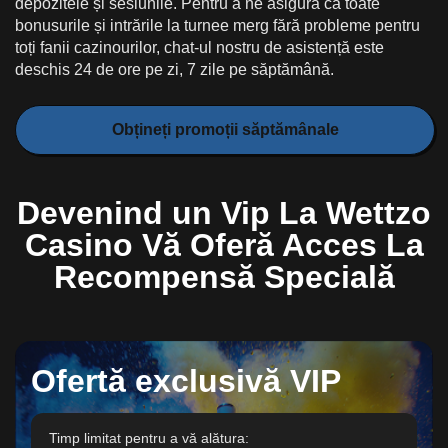
depozitele și sesiunile. Pentru a ne asigura că toate
bonusurile și intrările la turnee merg fără probleme pentru
toți fanii cazinourilor, chat-ul nostru de asistență este
deschis 24 de ore pe zi, 7 zile pe săptămână.
Obțineți promoții săptămânale
Devenind un Vip La Wettzo
Casino Vă Oferă Acces La
Recompensă Specială
Ofertă exclusivă VIP
Timp limitat pentru a vă alătura: