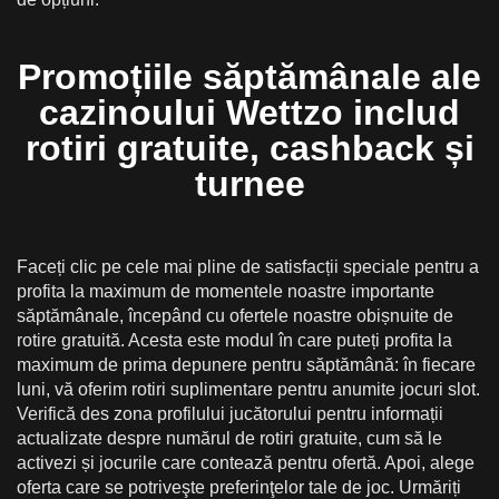
Promoțiile săptămânale ale
cazinoului Wettzo includ
rotiri gratuite, cashback și
turnee
Faceți clic pe cele mai pline de satisfacții speciale pentru a
profita la maximum de momentele noastre importante
săptămânale, începând cu ofertele noastre obișnuite de
rotire gratuită. Acesta este modul în care puteți profita la
maximum de prima depunere pentru săptămână: în fiecare
luni, vă oferim rotiri suplimentare pentru anumite jocuri slot.
Verifică des zona profilului jucătorului pentru informații
actualizate despre numărul de rotiri gratuite, cum să le
activezi și jocurile care contează pentru ofertă. Apoi, alege
oferta care se potriveşte preferinţelor tale de joc. Urmăriți