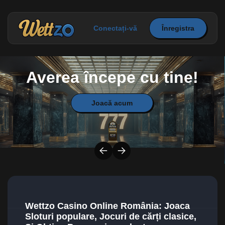
Conectați-vă
Înregistra
Averea începe cu tine!
Joacă acum
Wettzo Casino Online România: Joaca
Sloturi populare, Jocuri de cărți clasice,