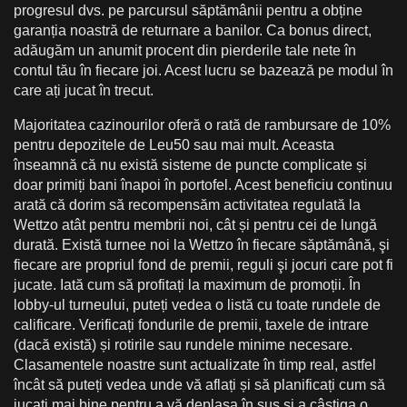
progresul dvs. pe parcursul săptămânii pentru a obține
garanția noastră de returnare a banilor. Ca bonus direct,
adăugăm un anumit procent din pierderile tale nete în
contul tău în fiecare joi. Acest lucru se bazează pe modul în
care ați jucat în trecut.
Majoritatea cazinourilor oferă o rată de rambursare de 10%
pentru depozitele de Leu50 sau mai mult. Aceasta
înseamnă că nu există sisteme de puncte complicate și
doar primiți bani înapoi în portofel. Acest beneficiu continuu
arată că dorim să recompensăm activitatea regulată la
Wettzo atât pentru membrii noi, cât și pentru cei de lungă
durată. Există turnee noi la Wettzo în fiecare săptămână, şi
fiecare are propriul fond de premii, reguli şi jocuri care pot fi
jucate. Iată cum să profitați la maximum de promoții. În
lobby-ul turneului, puteți vedea o listă cu toate rundele de
calificare. Verificați fondurile de premii, taxele de intrare
(dacă există) și rotirile sau rundele minime necesare.
Clasamentele noastre sunt actualizate în timp real, astfel
încât să puteți vedea unde vă aflați și să planificați cum să
jucați mai bine pentru a vă deplasa în sus și a câștiga o