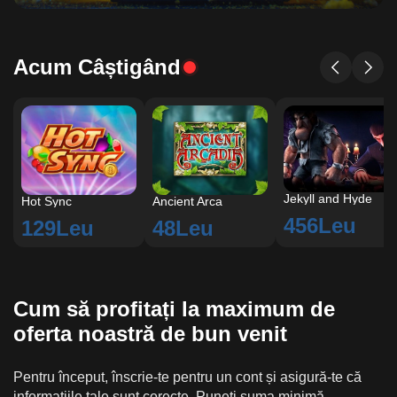
Acum Câștigând
Jekyll and Hyde
Hot Sync
Ancient Arca
456Leu
129Leu
48Leu
Cum să profitați la maximum de
oferta noastră de bun venit
Pentru început, înscrie-te pentru un cont și asigură-te că
informațiile tale sunt corecte. Puneți suma minimă