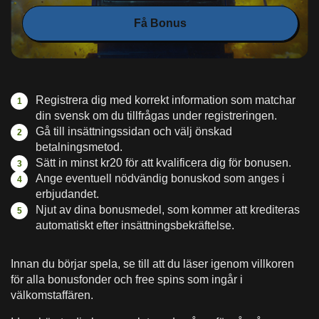
Få Bonus
Registrera dig med korrekt information som matchar
din svensk om du tillfrågas under registreringen.
Gå till insättningssidan och välj önskad
betalningsmetod.
Sätt in minst kr20 för att kvalificera dig för bonusen.
Ange eventuell nödvändig bonuskod som anges i
erbjudandet.
Njut av dina bonusmedel, som kommer att krediteras
automatiskt efter insättningsbekräftelse.
Innan du börjar spela, se till att du läser igenom villkoren
för alla bonusfonder och free spins som ingår i
välkomstaffären.