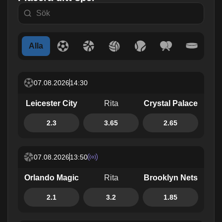
Alla
07.08.2026
14:30
Leicester City
Rita
Crystal Palace
2.3
3.65
2.65
07.08.2026
13:50
Orlando Magic
Rita
Brooklyn Nets
2.1
3.2
1.85