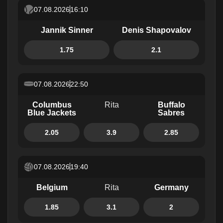
07.08.2026
16:10
Jannik Sinner
Denis Shapovalov
1.75
2.1
07.08.2026
22:50
Columbus
Rita
Buffalo
Blue Jackets
Sabres
2.05
3.9
2.85
07.08.2026
19:40
Belgium
Rita
Germany
1.85
3.1
2