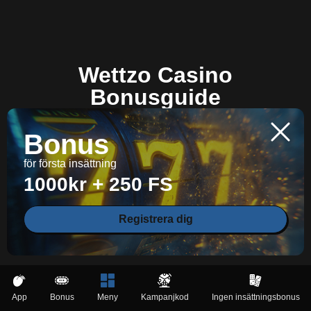
Wettzo Casino
Bonusguide
Det finns olika bonusar på Wettzo Casino som är tänkta att
Bonus
ta in nya spelare och belöna stammisar. Att spela spel är
roligare när spelare vet hur dessa bonusar fungerar.
för första insättning
Besökare på Wettzo Casino älskar att få välkomstbonusar,
1000kr + 250 FS
free spins, och belöningar för att vara en lojal kund.
Människor som vill göra anspråk på bonusar bör läsa de
Registrera dig
villkor som följer med var och en.
Bonus 55%
App
Bonus
Meny
Kampanjkod
Ingen insättningsbonus