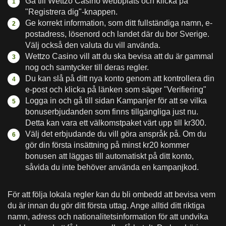
Gå till Wettzo Casino webbplats och klicka på
"Registrera dig"-knappen.
Ge korrekt information, som ditt fullständiga namn, e-
postadress, lösenord och landet där du bor Sverige.
Välj också den valuta du vill använda.
Wettzo Casino vill att du ska bevisa att du är gammal
nog och samtycker till deras regler.
Du kan slå på ditt nya konto genom att kontrollera din
e-post och klicka på länken som säger "Verifiering"
Logga in och gå till sidan Kampanjer för att se vilka
bonuserbjudanden som finns tillgängliga just nu.
Detta kan vara ett välkomstpaket värt upp till kr300.
Välj det erbjudande du vill göra anspråk på. Om du
gör din första insättning på minst kr20 kommer
bonusen att läggas till automatiskt på ditt konto,
såvida du inte behöver använda en kampanjkod.
För att följa lokala regler kan du bli ombedd att bevisa vem
du är innan du gör ditt första uttag. Ange alltid ditt riktiga
namn, adress och nationalitetsinformation för att undvika