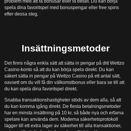
problem med att få bonusar eller få betalt. Du kan börja
spela dina favoritspel med bonuspengar eller free spins
efter dessa steg.
Insättningsmetoder
Det finns några enkla sätt att sätta in pengar på ditt Wettzo
Casino-konto så att du kan börja spela direkt. Du kan
säkert sätta in pengar på Wettzo Casino på ett antal sätt,
oavsett om du vill få din välkomstbonus eller bara se till att
du kan spela dina favoritspel direkt.
Snabba transaktionshastigheter stöds av dem alla, så att
du kan komma igång direkt. De flesta betalningsmetoder
har en minsta insättning på 10 kr, så både nya och erfarna
spelare kan använda dem. Moderna säkerhetsprotokoll
lägger till ett extra lager av säkerhet till alla transaktioner,