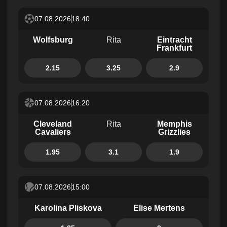
07.08.2026
18:40
Wolfsburg
Rita
Eintracht
Frankfurt
2.15
3.25
2.9
07.08.2026
16:20
Cleveland
Rita
Memphis
Cavaliers
Grizzlies
1.95
3.1
1.9
07.08.2026
15:00
Karolina Pliskova
Elise Mertens