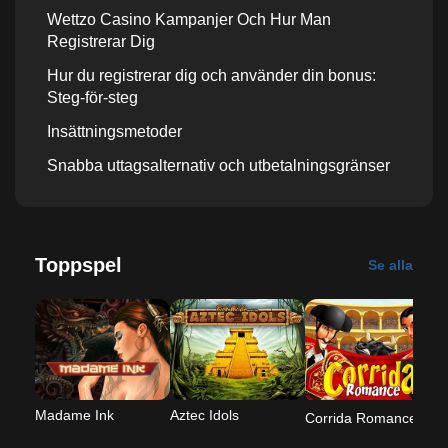
Wettzo Casino Kampanjer Och Hur Man
Registrerar Dig
Hur du registrerar dig och använder din bonus:
Steg-för-steg
Insättningsmetoder
Snabba uttagsalternativ och utbetalningsgränser
Olika sätt att ta ut pengar och deras gränser:
Vip Belöning Och Pågående Spelarkampanjer
Toppspel
Se alla
Bonusar Och Spel På Mobila Casinon
Avancerad säkerhet och rättvisa spel
Wettzo Casino Bonusguide
Olika typer av Wettzo Casino Bonusar:
Bonustid och villkor:
Madame Ink
Aztec Idols
L
Corrida Romance