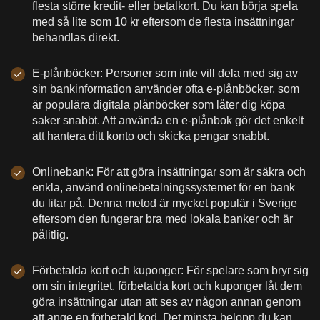
flesta större kredit- eller betalkort. Du kan börja spela
med så lite som 10 kr eftersom de flesta insättningar
behandlas direkt.
E-plånböcker: Personer som inte vill dela med sig av
sin bankinformation använder ofta e-plånböcker, som
är populära digitala plånböcker som låter dig köpa
saker snabbt. Att använda en e-plånbok gör det enkelt
att hantera ditt konto och skicka pengar snabbt.
Onlinebank: För att göra insättningar som är säkra och
enkla, använd onlinebetalningssystemet för en bank
du litar på. Denna metod är mycket populär i Sverige
eftersom den fungerar bra med lokala banker och är
pålitlig.
Förbetalda kort och kuponger: För spelare som bryr sig
om sin integritet, förbetalda kort och kuponger låt dem
göra insättningar utan att ses av någon annan genom
att ange en förbetald kod. Det minsta belopp du kan