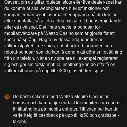
Oavsett om du gillar roulette, slots eller live dealer-spel kan
du komma åt alla webbplatsens huvudfunktioner och
kampanjer från webbläsarna eller apparna på din telefon
eller surfplatta, så att du aldrig missar ett bonuserbjudande
eller ett nytt spel. Det finns speciella bonusar för
mobilanvändare på Wettzo Casino som är gjorda för att
spela på språng. Några av dessa erbjudanden är
välkomstpaket, free spins, cashback-erbjudanden och
reload-bonusar som du kan få genom att göra en insättning
från din telefon. När en ny spelare till exempel registrerar
sig och gör sin första mobila insättning kan de ofta få en
välkomstbonus på upp till kr300 plus 50 free spins.
De bästa sakerna med Wettzo Mobile Casino är
bonusar och kampanjer endast för mobiler som endast
är tillgängliga på mobila enheter. Till exempel kan du
varje helg få cashback på upp till kr50 och gratisspel-
tokens.