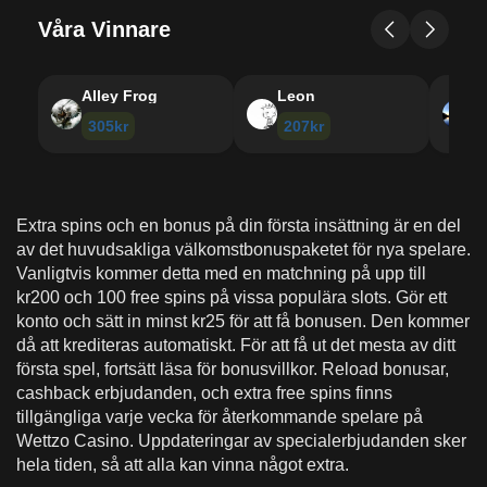
Våra Vinnare
Alley Frog
Leon
D
305kr
207kr
Extra spins och en bonus på din första insättning är en del
av det huvudsakliga välkomstbonuspaketet för nya spelare.
Vanligtvis kommer detta med en matchning på upp till
kr200 och 100 free spins på vissa populära slots. Gör ett
konto och sätt in minst kr25 för att få bonusen. Den kommer
då att krediteras automatiskt. För att få ut det mesta av ditt
första spel, fortsätt läsa för bonusvillkor. Reload bonusar,
cashback erbjudanden, och extra free spins finns
tillgängliga varje vecka för återkommande spelare på
Wettzo Casino. Uppdateringar av specialerbjudanden sker
hela tiden, så att alla kan vinna något extra.