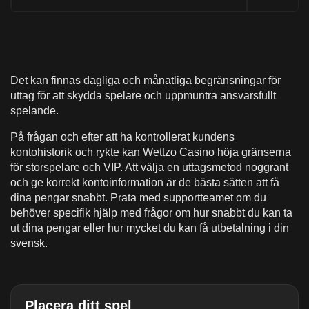
Det kan finnas dagliga och månatliga begränsningar för
uttag för att skydda spelare och uppmuntra ansvarsfullt
spelande.
På frågan och efter att ha kontrollerat kundens
kontohistorik och rykte kan Wettzo Casino höja gränserna
för storspelare och VIP. Att välja en uttagsmetod noggrant
och ge korrekt kontoinformation är de bästa sätten att få
dina pengar snabbt. Prata med supportteamet om du
behöver specifik hjälp med frågor om hur snabbt du kan ta
ut dina pengar eller hur mycket du kan få utbetalning i din
svensk.
Placera ditt spel