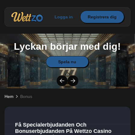
Logga in
Registrera dig
Lyckan börjar med dig!
Spela nu
Hem
Bonus
Få Specialerbjudanden Och
Bonuserbjudanden På Wettzo Casino