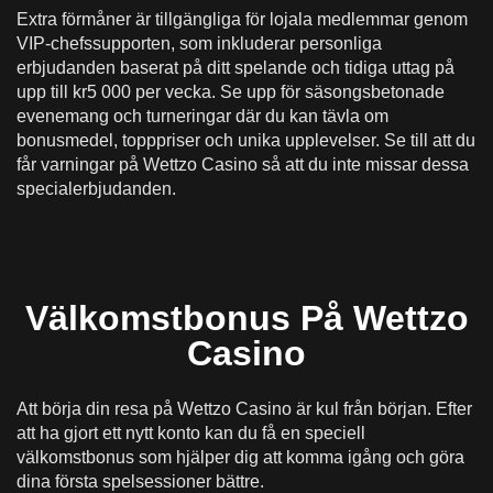
Extra förmåner är tillgängliga för lojala medlemmar genom
VIP-chefssupporten, som inkluderar personliga
erbjudanden baserat på ditt spelande och tidiga uttag på
upp till kr5 000 per vecka. Se upp för säsongsbetonade
evenemang och turneringar där du kan tävla om
bonusmedel, topppriser och unika upplevelser. Se till att du
får varningar på Wettzo Casino så att du inte missar dessa
specialerbjudanden.
Välkomstbonus På Wettzo
Casino
Att börja din resa på Wettzo Casino är kul från början. Efter
att ha gjort ett nytt konto kan du få en speciell
välkomstbonus som hjälper dig att komma igång och göra
dina första spelsessioner bättre.