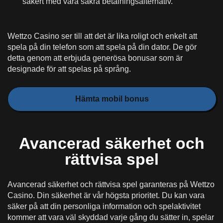
säkert med våra säkra betalningsalternativ.
Wettzo Casino ser till att det är lika roligt och enkelt att
spela på din telefon som att spela på din dator. De gör
detta genom att erbjuda generösa bonusar som är
designade för att spelas på språng.
Hämta mobil bonus
Avancerad säkerhet och
rättvisa spel
Avancerad säkerhet och rättvisa spel garanteras på Wettzo
Casino. Din säkerhet är vår högsta prioritet. Du kan vara
säker på att din personliga information och spelaktivitet
kommer att vara väl skyddad varje gång du sätter in, spelar