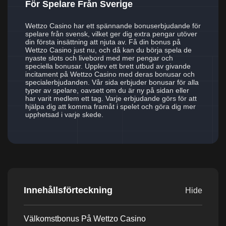
För Spelare Från Sverige
Wettzo Casino har ett spännande bonuserbjudande för
spelare från svensk, vilket ger dig extra pengar utöver
din första insättning att njuta av. Få din bonus på
Wettzo Casino just nu, och då kan du börja spela de
nyaste slots och livebord med mer pengar och
speciella bonusar. Upplev ett brett utbud av givande
incitament på Wettzo Casino med deras bonusar och
specialerbjudanden. Vår sida erbjuder bonusar för alla
typer av spelare, oavsett om du är ny på sidan eller
har varit medlem ett tag. Varje erbjudande görs för att
hjälpa dig att komma framåt i spelet och göra dig mer
upphetsad i varje skede.
Innehållsförteckning
Hide
Välkomstbonus På Wettzo Casino