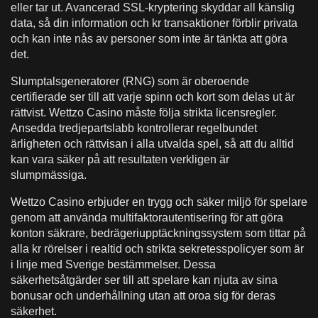
eller tar ut. Avancerad SSL-kryptering skyddar all känslig
data, så din information och kr transaktioner förblir privata
och kan inte nås av personer som inte är tänkta att göra
det.
Slumptalsgeneratorer (RNG) som är oberoende
certifierade ser till att varje spinn och kort som delas ut är
rättvist. Wettzo Casino måste följa strikta licensregler.
Ansedda tredjepartslabb kontrollerar regelbundet
ärligheten och rättvisan i alla utvalda spel, så att du alltid
kan vara säker på att resultaten verkligen är
slumpmässiga.
Wettzo Casino erbjuder en trygg och säker miljö för spelare
genom att använda multifaktorautentisering för att göra
konton säkrare, bedrägeriupptäckningssystem som tittar på
alla kr rörelser i realtid och strikta sekretesspolicyer som är
i linje med Sverige bestämmelser. Dessa
säkerhetsåtgärder ser till att spelare kan njuta av sina
bonusar och underhållning utan att oroa sig för deras
säkerhet.