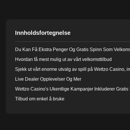
Innholdsfortegnelse
Du Kan Få Ekstra Penger Og Gratis Spinn Som Velkom
Hvordan få mest mulig ut av vårt velkomsttilbud
Sjekk ut vårt enorme utvalg av spill på Wettzo Casino, ink
Live Dealer Opplevelser Og Mer
Wettzo Casino's Ukentlige Kampanjer Inkluderer Gratis
Tilbud om enkel å bruke
Å bli Vip På Wettzo Casino Gir deg Tilgang Til Spesiell
Hvordan vårt eliteprogram fungerer
Wettzo Casino er lisensiert og trygt inne Norge, slik at du