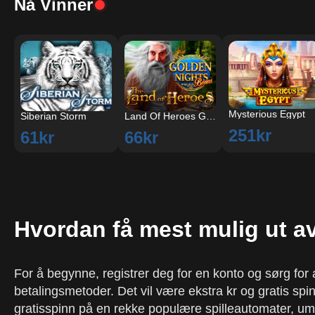
Nå Vinner
Mysterious Egypt
Siberian Storm
Land Of Heroes Gdn
251kr
61kr
66kr
Hvordan få mest mulig ut av
For å begynne, registrer deg for en konto og sørg for
betalingsmetoder. Det vil være ekstra kr og gratis sp
gratisspinn på en rekke populære spilleautomater, umi