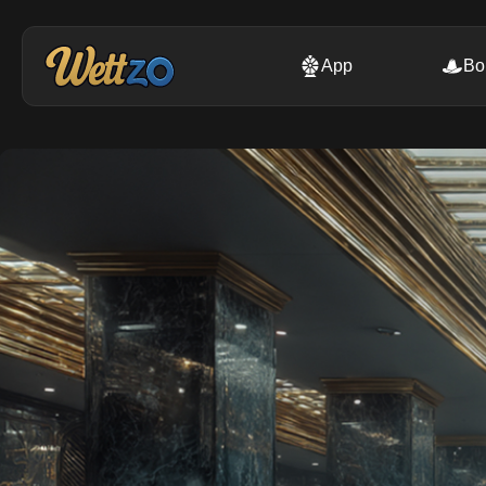
App
Bo