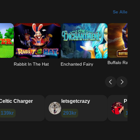
Se Alle
Buffalo Rampag
Rabbit In The Hat
Enchanted Fairy
Celtic Charger
letsgetcrazy
Phen
139kr
293kr
153kr