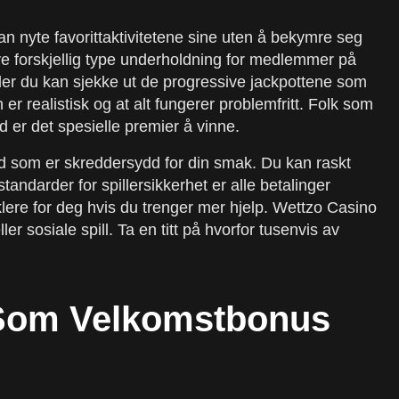
 kan nyte favorittaktivitetene sine uten å bekymre seg
 mye forskjellig type underholdning for medlemmer på
ller du kan sjekke ut de progressive jackpottene som
r realistisk og at alt fungerer problemfritt. Folk som
 er det spesielle premier å vinne.
bud som er skreddersydd for din smak. Du kan raskt
tandarder for spillersikkerhet er alle betalinger
nklere for deg hvis du trenger mer hjelp. Wettzo Casino
ler sosiale spill. Ta en titt på hvorfor tusenvis av
 Som Velkomstbonus