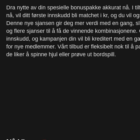
Dra nytte av din spesielle bonuspakke akkurat nå. I til
nå, vil ditt første innskudd bli matchet i kr, og du vil 
Denne nye sjansen gir deg mer verdi med en gang, slik 
og flere sjanser til å få de vinnende kombinasjonene. 
innskudd, og kampanjen din vil bli kreditert med en 
for nye medlemmer. Vårt tilbud er fleksibelt nok til å p
de liker å spinne hjul eller prøve ut bordspill.