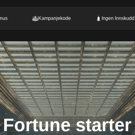
nus
Kampanjekode
Ingen Innskud
Fortune starter