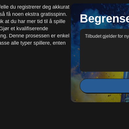
felle du registrerer deg akkurat
også få noen ekstra gratisspinn.
Begrense
at du har mer tid til å spille
Gjør et kvalifiserende
gang. Denne prosessen er enkel
Tilbudet gjelder for ny
asse alle typer spillere, enten