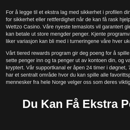
For å legge til et ekstra lag med sikkerhet i profilen d
for sikkerhet eller rettferdighet når de kan få rask hj
Wettzo Casino. Våre nyeste temaslots vil garantert gl
kan betale ut store mengder penger. Kjente programvare
liker variasjon kan bli med i turneringene våre hver 
Vårt tiered rewards program gir deg poeng for å spille
sette penger inn og ta penger ut av kontoen din, og val
kryptert. Vår supportkanal er åpen 24 timer i døgnet, 
har et sentralt område hvor du kan spille alle favorittsp
mennesker fra hele Norge velger oss som deres viktig
Du Kan Få Ekstra 