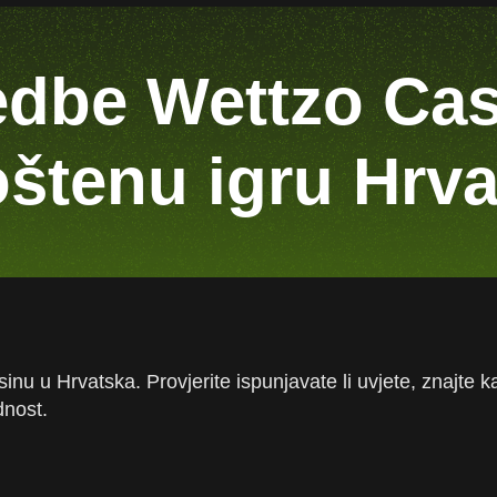
redbe Wettzo Cas
oštenu igru Hrv
sinu u Hrvatska. Provjerite ispunjavate li uvjete, znajte k
dnost.