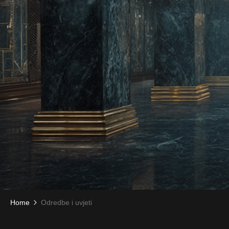
Home
Odredbe i uvjeti