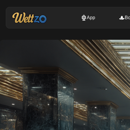
App
Bo