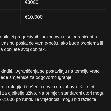
€3000
€10.000
bitnici progresivnih jackpotova nisu ograničeni u
 Casinu poslat će vam e-poštu ako bude problema ili
da dobijete svoj dobitak.
laditi. Ograničenja se postavljaju na temelju vrste
lijede smjernice za odgovorno igranje.
h strategija i trošenju novca na zabavu. Kako bi
vi za djelitelje uživo. Na primjer, standardni utori mogu
1000 po rundi. Te vrijednosti mogu biti različite