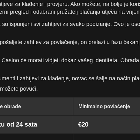
e za klađenje i provjeru. Ako možete, najbolje je koristit
erni pregled i odabrani pružatelj plaćanja utječu na vrij
a su ispunjeni svi zahtjevi za svako podizanje. Ovo je oso
ošaljete zahtjev za povlačenje, on prelazi u fazu čekanj
Casino će morati vidjeti dokaz vašeg identiteta. Obrada b
enti i zahtjevi za klađenje, novac se šalje na način plać
 možete povući.
me obrade
Minimalno povlačenje
ku od 24 sata
€20