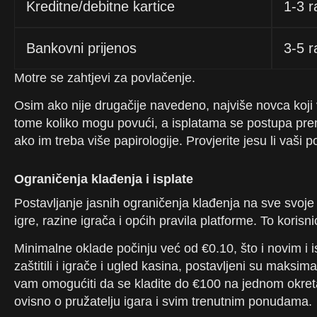
Kreditne/debitne kartice
1-3 
Bankovni prijenos
3-5 r
Motre se zahtjevi za povlačenje.
Osim ako nije drugačije navedeno, najviše novca koji 
tome koliko mogu povući, a isplatama se postupa prem
ako im treba više papirologije. Provjerite jesu li vaši 
Ograničenja klađenja i isplate
Postavljanje jasnih ograničenja klađenja na sve svoje
igre, razine igrača i općih pravila platforme. To kori
Minimalne oklade počinju već od €0.10, što i novim i 
zaštitili i igrače i ugled kasina, postavljeni su maksima
vam omogućiti da se kladite do €100 na jednom okretaj
ovisno o pružatelju igara i svim trenutnim ponudama.