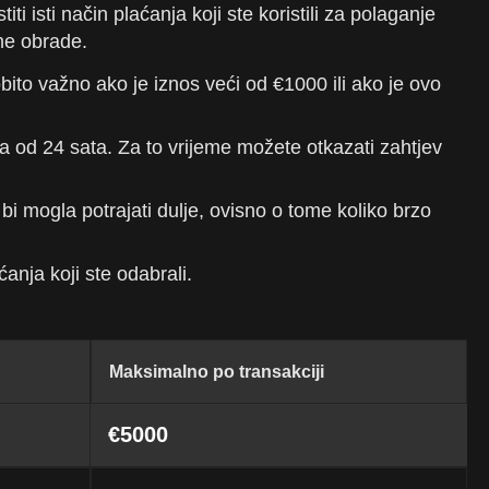
i isti način plaćanja koji ste koristili za polaganje
eme obrade.
bito važno ako je iznos veći od €1000 ili ako je ovo
a od 24 sata. Za to vrijeme možete otkazati zahtjev
i mogla potrajati dulje, ovisno o tome koliko brzo
anja koji ste odabrali.
Maksimalno po transakciji
€5000