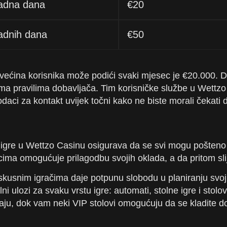
radna dana
€20
adnih dana
€50
većina korisnika može podići svaki mjesec je €20.000. Do
a pravilima dobavljača. Tim korisničke službe u Wettzo
podaci za kontakt uvijek točni kako ne biste morali čekati 
 igre u Wettzo Casinu osigurava da se svi mogu pošteno k
snicima omogućuje prilagodbu svojih oklada, a da pritom s
iskusnim igračima daje potpunu slobodu u planiranju svoji
lni ulozi za svaku vrstu igre: automati, stolne igre i stolo
u, dok vam neki VIP stolovi omogućuju da se kladite do €