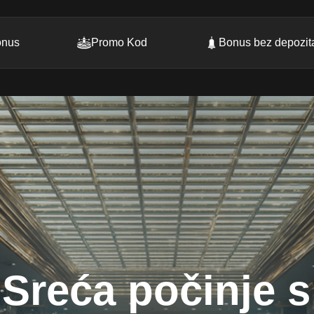
nus
Promo Kod
Bonus bez depozit
Sreća počinje s