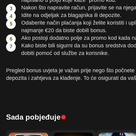
Nakon što napravite račun, prijavite se na njega
Idite na odjeljak za blagajnika ili depozite.
Odaberite način plaćanja koji želite koristiti i 
najmanje €20 da biste dobili bonus.
Ako postoji dodatno polje za promo kod kada na
Kako biste bili sigurni da su bonus sredstva do
dobiti pomoć od službe za korisnike.
Pregled bonus uvjeta je važan prije nego što počnete
depozita i zahtjeva za klađenje. To će osigurati da 
Sada pobjeđuje