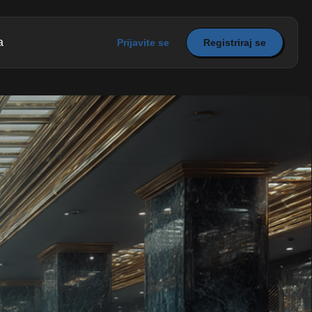
a
Prijavite se
Registriraj se