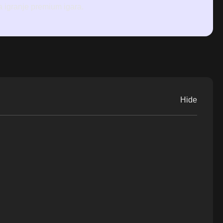
za igranje premium igara.
Hide