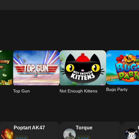
Bugs Party
Top Gun
Not Enough Kittens
Leonidas
Poptart AK47