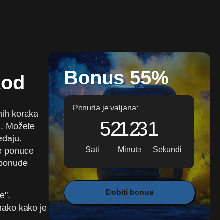
Bonus 55%
kod
Ponuda je valjana:
nih koraka
52
12
30
du. Možete
eđaju.
Sati
Minute
Sekundi
še ponude
e ponude
Dobiti bonus
e".
nako kako je