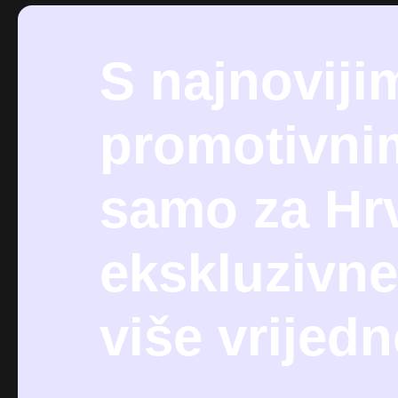
S najnoviji
promotivni
samo za Hrv
ekskluzivne
više vrijedn