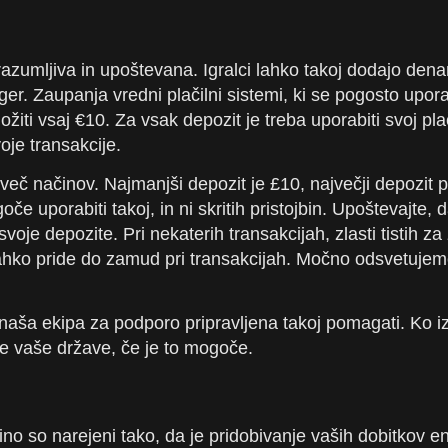
 razumljiva in upoštevana. Igralci lahko takoj dodajo dena
iger. Zaupanja vredni plačilni sistemi, ki se pogosto up
žiti vsaj €10. Za vsak depozit je treba uporabiti svoj pla
voje transakcije.
eč načinov. Najmanjši depozit je £10, največji depozit 
e uporabiti takoj, in ni skritih pristojbin. Upoštevajte, 
voje depozite. Pri nekaterih transakcijah, zlasti tistih 
 lahko pride do zamud pri transakcijah. Močno odsvetujem
naša ekipa za podporo pripravljena takoj pomagati. Ko iz
e vaše države, če je to mogoče.
sino so narejeni tako, da je pridobivanje vaših dobitkov e