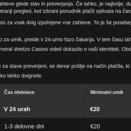
teve glede stav in preverjanja. Če lahko, je najbolje, da u
tranji pregled, kot izbrani ponudnik plačil vplivata na ča
a so za vsak dvig izpolnjene vse zahteve. To je še posebe
 za umik, preide v 24-urno fazo čakanja. V tem času lah
moral Wettzo Casino videti dokazilo o vaši identiteti. Obd
a stave preverjeni, se denar pošlje na način plačila, ki s
ko lahko dvignete.
Čas obdelave
Minimalni umik
V 24 urah
€20
1-3 delovne dni
€20