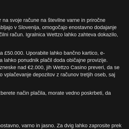
r na svoje račune na številne varne in priročne
orabljajo v Slovenija, omogočajo enostavno dodajanje
čilni račun. Igralnica Wettzo lahko zahteva dokazilo,
pa £50.000. Uporabite lahko bančno kartico, e-
da lahko ponudnik plačil doda običajne provizije.
za zneske nad €2.000, jih Wettzo Casino preveri, da se
o vplačevanje depozitov z računov tretjih oseb, saj
berete način plačila, morate vedno poskrbeti, da
nostavno, varno in jasno. Za dvig lahko zaprosite prek