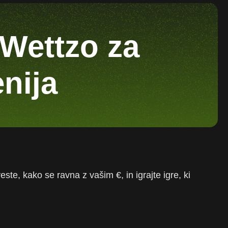
 Wettzo za
nija
este, kako se ravna z vašim €, in igrajte igre, ki