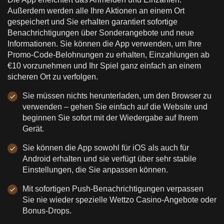
Außerdem werden alle Ihre Aktionen an einem Ort
gespeichert und Sie erhalten garantiert sofortige
Benachrichtigungen über Sonderangebote und neue
Informationen. Sie können die App verwenden, um Ihre
Promo-Code-Belohnungen zu erhalten, Einzahlungen ab
€10 vorzunehmen und Ihr Spiel ganz einfach an einem
sicheren Ort zu verfolgen.
Sie müssen nichts herunterladen, um den Browser zu
verwenden – gehen Sie einfach auf die Website und
beginnen Sie sofort mit der Wiedergabe auf Ihrem
Gerät.
Sie können die App sowohl für iOS als auch für
Android erhalten und sie verfügt über sehr stabile
Einstellungen, die Sie anpassen können.
Mit sofortigen Push-Benachrichtigungen verpassen
Sie nie wieder spezielle Wettzo Casino-Angebote oder
Bonus-Drops.