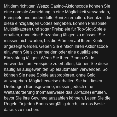
Mit dem richtigen Wettzo Casino-Aktionscode können Sie
eine normale Anmeldung in eine Möglichkeit verwandeln,
Freispiele und andere tolle Boni zu erhalten. Benutzer, die
diese einzigartigen Codes eingeben, können Freispiele,
Multiplikatoren und sogar Freispiele für Top-Slot-Spiele
erhalten, ohne eine Einzahlung tätigen zu müssen. Sie
müssen nicht warten, bis die Prämien auf Ihrem Konto
angezeigt werden. Geben Sie einfach Ihren Aktionscode
ein, wenn Sie sich anmelden oder eine qualifizierte
Einzahlung tätigen. Wenn Sie Ihren Promo-Code
verwenden, um Freispiele zu erhalten, können Sie diese
häufig an ausgewählten Spielautomaten verwenden. So
können Sie neue Spiele ausprobieren, ohne Geld
auszugeben. Möglicherweise erhalten Sie bei diesen
Drehungen Bonusgewinne, müssen jedoch eine
Wettanforderung (normalerweise das 30-fache) erfüllen,
bevor Sie Ihre Gewinne auszahlen können. Lesen Sie die
Regeln für jeden Bonus sorgfältig durch, um das Beste
daraus zu machen.