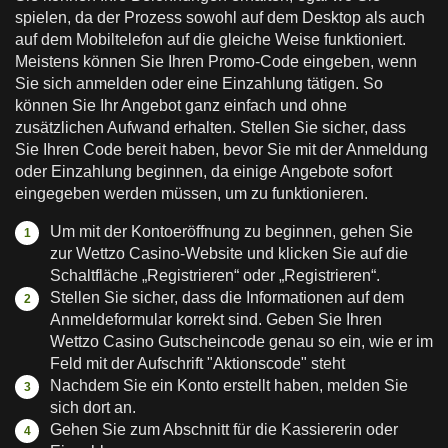
spielen, da der Prozess sowohl auf dem Desktop als auch
auf dem Mobiltelefon auf die gleiche Weise funktioniert.
Meistens können Sie Ihren Promo-Code eingeben, wenn
Sie sich anmelden oder eine Einzahlung tätigen. So
können Sie Ihr Angebot ganz einfach und ohne
zusätzlichen Aufwand erhalten. Stellen Sie sicher, dass
Sie Ihren Code bereit haben, bevor Sie mit der Anmeldung
oder Einzahlung beginnen, da einige Angebote sofort
eingegeben werden müssen, um zu funktionieren.
Um mit der Kontoeröffnung zu beginnen, gehen Sie
zur Wettzo Casino-Website und klicken Sie auf die
Schaltfläche „Registrieren“ oder „Registrieren“.
Stellen Sie sicher, dass die Informationen auf dem
Anmeldeformular korrekt sind. Geben Sie Ihren
Wettzo Casino Gutscheincode genau so ein, wie er im
Feld mit der Aufschrift "Aktionscode" steht
Nachdem Sie ein Konto erstellt haben, melden Sie
sich dort an.
Gehen Sie zum Abschnitt für die Kassiererin oder