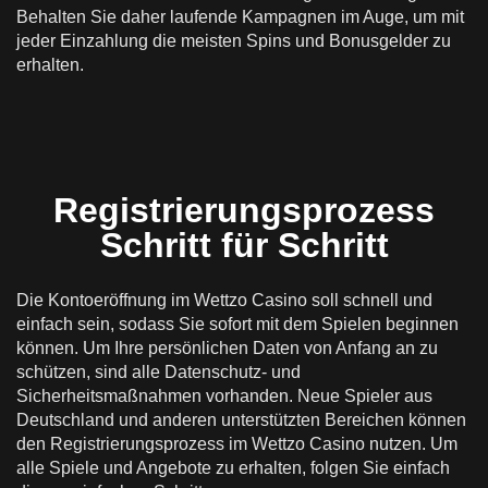
Behalten Sie daher laufende Kampagnen im Auge, um mit
jeder Einzahlung die meisten Spins und Bonusgelder zu
erhalten.
Registrierungsprozess
Schritt für Schritt
Die Kontoeröffnung im Wettzo Casino soll schnell und
einfach sein, sodass Sie sofort mit dem Spielen beginnen
können. Um Ihre persönlichen Daten von Anfang an zu
schützen, sind alle Datenschutz- und
Sicherheitsmaßnahmen vorhanden. Neue Spieler aus
Deutschland und anderen unterstützten Bereichen können
den Registrierungsprozess im Wettzo Casino nutzen. Um
alle Spiele und Angebote zu erhalten, folgen Sie einfach