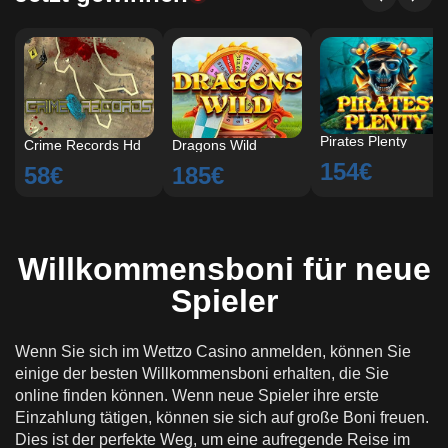
Pirates Plenty
Crime Records Hd
Dragons Wild
154€
58€
185€
Willkommensboni für neue
Spieler
Wenn Sie sich im Wettzo Casino anmelden, können Sie
einige der besten Willkommensboni erhalten, die Sie
online finden können. Wenn neue Spieler ihre erste
Einzahlung tätigen, können sie sich auf große Boni freuen.
Dies ist der perfekte Weg, um eine aufregende Reise im