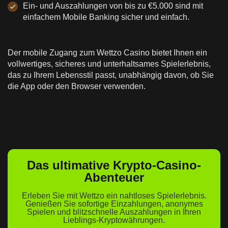
Ein- und Auszahlungen von bis zu €5.000 sind mit
einfachem Mobile Banking sicher und einfach.
Der mobile Zugang zum Wettzo Casino bietet Ihnen ein
vollwertiges, sicheres und unterhaltsames Spielerlebnis,
das zu Ihrem Lebensstil passt, unabhängig davon, ob Sie
die App oder den Browser verwenden.
Das ultimative Krypto-Casino-
Abenteuer
Erleben Sie mit Wettzo ein nahtloses Spielerlebnis.
Genießen Sie sofortige Einzahlungen, anonymes
Spielen und blitzschnelle Auszahlungen in Ihren
Lieblings-Kryptowährungen.