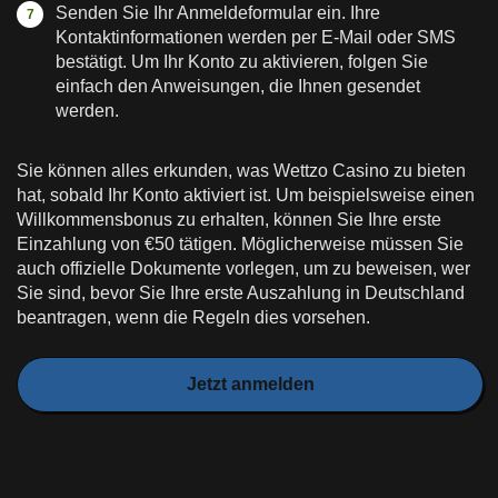
Senden Sie Ihr Anmeldeformular ein. Ihre
Kontaktinformationen werden per E-Mail oder SMS
bestätigt. Um Ihr Konto zu aktivieren, folgen Sie
einfach den Anweisungen, die Ihnen gesendet
werden.
Sie können alles erkunden, was Wettzo Casino zu bieten
hat, sobald Ihr Konto aktiviert ist. Um beispielsweise einen
Willkommensbonus zu erhalten, können Sie Ihre erste
Einzahlung von €50 tätigen. Möglicherweise müssen Sie
auch offizielle Dokumente vorlegen, um zu beweisen, wer
Sie sind, bevor Sie Ihre erste Auszahlung in Deutschland
beantragen, wenn die Regeln dies vorsehen.
Jetzt anmelden