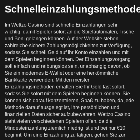
Schnelleinzahlungsmethod
Im Wettzo Casino sind schnelle Einzahlungen sehr
wichtig, damit Spieler sofort an die Spielautomaten, Tische
und Boni gelangen können. Auf der Website stehen
zahlreiche sichere Zahlungsmöglichkeiten zur Verfügung,
sodass Sie schnell Geld auf Ihr Konto einzahlen und mit
dem Spielen beginnen können. Der Einzahlungsvorgang
soll einfach und reibungslos sein, unabhängig davon, ob
Sie ein modernes E-Wallet oder eine herkömmliche
Bankkarte verwenden. Mit den meisten
Einzahlungsmethoden erhalten Sie Ihr Geld fast sofort,
sodass Sie sofort mit dem Spielen beginnen können. Sie
können sich darauf konzentrieren, Spaß zu haben, da jede
Methode darauf ausgelegt ist, Ihre persönlichen und
finanziellen Daten sicher aufzubewahren. Wettzo Casino
steht vielen verschiedenen Spielern offen, da die
Mindesteinzahlung ziemlich niedrig ist und bei nur €10
beginnt. Um eine Einzahlung zu tätigen, gehen Sie zur