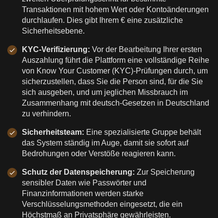
Transaktionen mit hohem Wert oder Kontoänderungen
durchlaufen. Dies gibt Ihrem € eine zusätzliche
Sicherheitsebene.
KYC-Verifizierung:
Vor der Bearbeitung Ihrer ersten
Auszahlung führt die Plattform eine vollständige Reihe
von Know Your Customer (KYC)-Prüfungen durch, um
sicherzustellen, dass Sie die Person sind, für die Sie
sich ausgeben, und um jeglichen Missbrauch im
Zusammenhang mit deutsch-Gesetzen in Deutschland
zu verhindern.
Sicherheitsteam:
Eine spezialisierte Gruppe behält
das System ständig im Auge, damit sie sofort auf
Bedrohungen oder Verstöße reagieren kann.
Schutz der Datenspeicherung:
Zur Speicherung
sensibler Daten wie Passwörter und
Finanzinformationen werden starke
Verschlüsselungsmethoden eingesetzt, die ein
Höchstmaß an Privatsphäre gewährleisten.