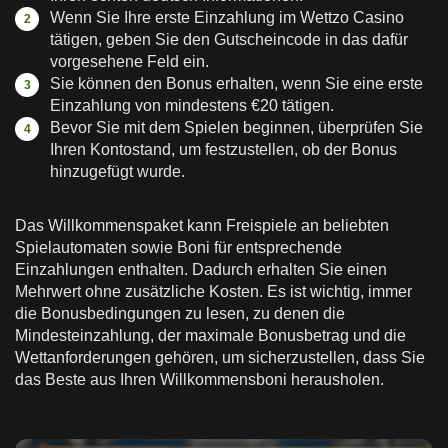
Wenn Sie Ihre erste Einzahlung im Wettzo Casino
tätigen, geben Sie den Gutscheincode in das dafür
vorgesehene Feld ein.
Sie können den Bonus erhalten, wenn Sie eine erste
Einzahlung von mindestens €20 tätigen.
Bevor Sie mit dem Spielen beginnen, überprüfen Sie
Ihren Kontostand, um festzustellen, ob der Bonus
hinzugefügt wurde.
Das Willkommenspaket kann Freispiele an beliebten
Spielautomaten sowie Boni für entsprechende
Einzahlungen enthalten. Dadurch erhalten Sie einen
Mehrwert ohne zusätzliche Kosten. Es ist wichtig, immer
die Bonusbedingungen zu lesen, zu denen die
Mindesteinzahlung, der maximale Bonusbetrag und die
Wettanforderungen gehören, um sicherzustellen, dass Sie
das Beste aus Ihren Willkommensboni herausholen.