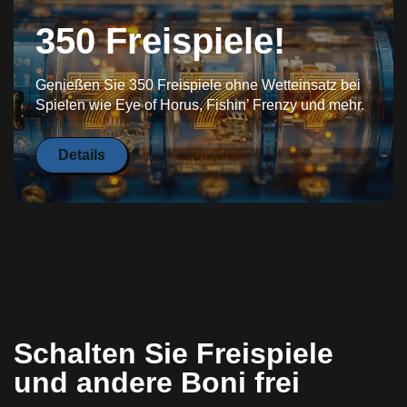
350 Freispiele!
Genießen Sie 350 Freispiele ohne Wetteinsatz bei
Spielen wie Eye of Horus, Fishin’ Frenzy und mehr.
Details
Schalten Sie Freispiele
und andere Boni frei