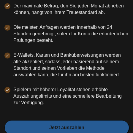
Der maximale Betrag, den Sie jeden Monat abheben
können, hängt von Ihrem Treuestandard ab.
Die meisten Anfragen werden innerhalb von 24
Stunden genehmigt, sofern Ihr Konto die erforderlichen
Prüfungen besteht.
E-Wallets, Karten und Banküberweisungen werden
alle akzeptiert, sodass jeder basierend auf seinem
Standort und seinen Vorlieben die Methode
auswählen kann, die für ihn am besten funktioniert.
Spielern mit höherer Loyalität stehen erhöhte
Auszahlungslimits und eine schnellere Bearbeitung
zur Verfügung.
Jetzt auszahlen