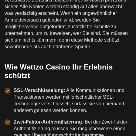
sicher. Alle Konten werden ständig auf alles überwacht,
was verdächtig erscheint. Wenn ein ungewöhnlicher
Anmeldeversuch gefunden wird, werden Sie
möglicherweise aufgefordert, zusätzliche Schritte zu
unternehmen, um zu beweisen, wer Sie sind. Sie müssen
sich um nichts kümmern, denn diese Methode schützt
sowohl neue als auch erfahrene Spieler.
Wie Wettzo Casino Ihr Erlebnis
schützt
SSL-Verschlüsselung:
Alle Kommunikationen und
Transaktionen werden mit fortschrittlicher SSL-
Technologie verschlüsselt, sodass sie von niemand
anderem gelesen werden können.
Zwei-Faktor-Authentifizierung:
Bei der Zwei-Faktor-
Authentifizierung müssen Sie möglicherweise einen
zweiten Überprüfungsschritt für bestimmte