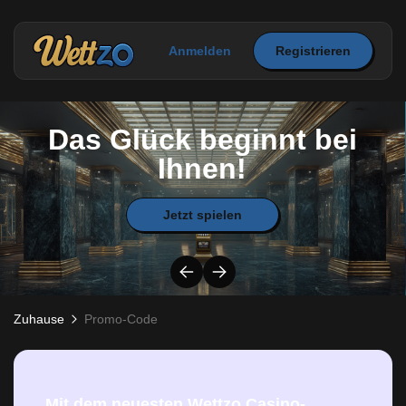
Anmelden
Registrieren
Das Glück beginnt bei
Ihnen!
Jetzt spielen
Zuhause
Promo-Code
Mit dem neuesten Wettzo Casino-