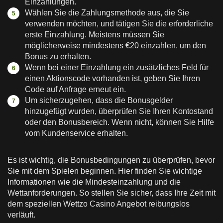
Einzahlungen.
Wählen Sie die Zahlungsmethode aus, die Sie
verwenden möchten, und tätigen Sie die erforderliche
erste Einzahlung. Meistens müssen Sie
möglicherweise mindestens €20 einzahlen, um den
Bonus zu erhalten.
Wenn bei einer Einzahlung ein zusätzliches Feld für
einen Aktionscode vorhanden ist, geben Sie Ihren
Code auf Anfrage erneut ein.
Um sicherzugehen, dass die Bonusgelder
hinzugefügt wurden, überprüfen Sie Ihren Kontostand
oder den Bonusbereich. Wenn nicht, können Sie Hilfe
vom Kundenservice erhalten.
Es ist wichtig, die Bonusbedingungen zu überprüfen, bevor
Sie mit dem Spielen beginnen. Hier finden Sie wichtige
Informationen wie die Mindesteinzahlung und die
Wettanforderungen. So stellen Sie sicher, dass Ihre Zeit mit
dem speziellen Wettzo Casino Angebot reibungslos
verläuft.