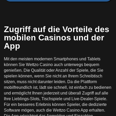
Zugriff auf die Vorteile des
mobilen Casinos und der
App
Mit den meisten modernen Smartphones und Tablets
können Sie Wettzo Casino auch unterwegs bequem
genießen. Die Qualität oder Anzahl der Spiele, die Sie
spielen können, wenn Sie nicht an Ihrem Schreibtisch
sitzen, muss nicht darunter leiden. Da die Plattform
mobilfreundlich ist, lädt sie schnell, ist einfach zu bedienen
und ermöglicht Ihnen jederzeit und überall Zugriff auf alle
Ihre Lieblings-Slots, Tischspiele und Live-Dealer-Spiele.
Für ein besseres Erlebnis können Spieler, die dedizierte
Software mögen, auch die Wettzo Casino App erhalten.
Die App erleichtert das Anmelden und Einzahlen.