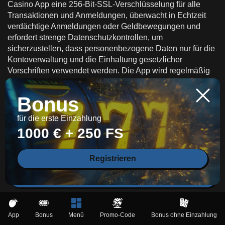
Casino App eine 256-Bit-SSL-Verschlüsselung für alle
Transaktionen und Anmeldungen, überwacht in Echtzeit
verdächtige Anmeldungen oder Geldbewegungen und
erfordert strenge Datenschutzkontrollen, um
sicherzustellen, dass personenbezogene Daten nur für die
Kontoverwaltung und die Einhaltung gesetzlicher
Vorschriften verwendet werden. Die App wird regelmäßig
überprüft und aktualisiert, um neuen Online-Bedrohungen
immer einen Schritt voraus zu sein.
Bonus
Jeder Schritt Ihrer Erfahrung wird durch die besten
für die erste Einzahlung
Technologien des Unternehmens geschützt, unabhängig
1000 € + 250 FS
davon, ob Sie €20 einzahlen oder einen großen Gewinn
auszahlen.
Registrieren
Sichere Anmeldung
Zusammenfassung der
App
Bonus
Menü
Promo-Code
Bonus ohne Einzahlung