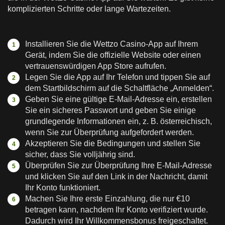
komplizierten Schritte oder lange Wartezeiten.
Installieren Sie die Wettzo Casino-App auf Ihrem
Gerät, indem Sie die offizielle Website oder einen
vertrauenswürdigen App Store aufrufen.
Legen Sie die App auf Ihr Telefon und tippen Sie auf
dem Startbildschirm auf die Schaltfläche „Anmelden“.
Geben Sie eine gültige E-Mail-Adresse ein, erstellen
Sie ein sicheres Passwort und geben Sie einige
grundlegende Informationen ein, z. B. österreichisch,
wenn Sie zur Überprüfung aufgefordert werden.
Akzeptieren Sie die Bedingungen und stellen Sie
sicher, dass Sie volljährig sind.
Überprüfen Sie zur Überprüfung Ihre E-Mail-Adresse
und klicken Sie auf den Link in der Nachricht, damit
Ihr Konto funktioniert.
Machen Sie Ihre erste Einzahlung, die nur €10
betragen kann, nachdem Ihr Konto verifiziert wurde.
Dadurch wird Ihr Willkommensbonus freigeschaltet.