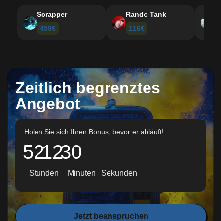
Scrapper
Rando Tank
K
459€
116€
Zeitlich begrenztes
Angebot
Holen Sie sich Ihren Bonus, bevor er abläuft!
52
12
29
Stunden
Minuten
Sekunden
Jetzt beanspruchen