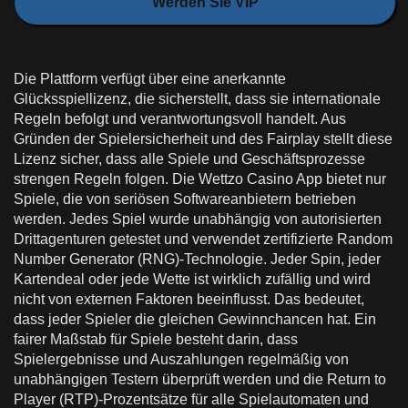
Werden Sie VIP
Die Plattform verfügt über eine anerkannte
Glücksspiellizenz, die sicherstellt, dass sie internationale
Regeln befolgt und verantwortungsvoll handelt. Aus
Gründen der Spielersicherheit und des Fairplay stellt diese
Lizenz sicher, dass alle Spiele und Geschäftsprozesse
strengen Regeln folgen. Die Wettzo Casino App bietet nur
Spiele, die von seriösen Softwareanbietern betrieben
werden. Jedes Spiel wurde unabhängig von autorisierten
Drittagenturen getestet und verwendet zertifizierte Random
Number Generator (RNG)-Technologie. Jeder Spin, jeder
Kartendeal oder jede Wette ist wirklich zufällig und wird
nicht von externen Faktoren beeinflusst. Das bedeutet,
dass jeder Spieler die gleichen Gewinnchancen hat. Ein
fairer Maßstab für Spiele besteht darin, dass
Spielergebnisse und Auszahlungen regelmäßig von
unabhängigen Testern überprüft werden und die Return to
Player (RTP)-Prozentsätze für alle Spielautomaten und