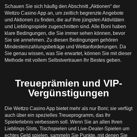
Schauen Sie sich häufig den Abschnitt „Aktionen“ der
Wettzo Casino App an, um zeitlich begrenzte Angebote
und Aktionen zu finden, die auf Ihre jüngsten Aktivitäten
und Lieblingsspiele zugeschnitten sind. Alle Boni haben
klare Bedingungen, die Sie immer sehen können, bevor
Sie sie annehmen. Zu diesen Bedingungen gehören
Mindesteinzahlungsbeträge und Wettanforderungen. Da
Sie genau wissen, was Sie erwartet, können Sie mit dieser
Methode mit vollem Selbstvertrauen Ihr Bestes geben.
Treueprämien und VIP-
Vergünstigungen
Die Wettzo Casino App bietet mehr als nur Boni; sie verfügt
auch über ein spezielles Treueprogramm, das Ihr
Spielerlebnis verbessern soll. Wenn Sie an allen Ihren
Lieblings-Slots, Tischspielen und Live-Dealer-Spielen um
echtes Geld spielen, sammeln Sie Punkte, mit denen Sie