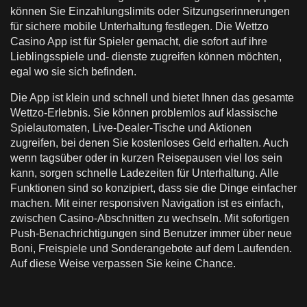
können Sie Einzahlungslimits oder Sitzungserinnerungen
für sichere mobile Unterhaltung festlegen. Die Wettzo
Casino App ist für Spieler gemacht, die sofort auf ihre
Lieblingsspiele und- dienste zugreifen können möchten,
egal wo sie sich befinden.
Die App ist klein und schnell und bietet Ihnen das gesamte
Wettzo-Erlebnis. Sie können problemlos auf klassische
Spielautomaten, Live-Dealer-Tische und Aktionen
zugreifen, bei denen Sie kostenloses Geld erhalten. Auch
wenn tagsüber oder in kurzen Reisepausen viel los sein
kann, sorgen schnelle Ladezeiten für Unterhaltung. Alle
Funktionen sind so konzipiert, dass sie die Dinge einfacher
machen. Mit einer responsiven Navigation ist es einfach,
zwischen Casino-Abschnitten zu wechseln. Mit sofortigen
Push-Benachrichtigungen sind Benutzer immer über neue
Boni, Freispiele und Sonderangebote auf dem Laufenden.
Auf diese Weise verpassen Sie keine Chance.