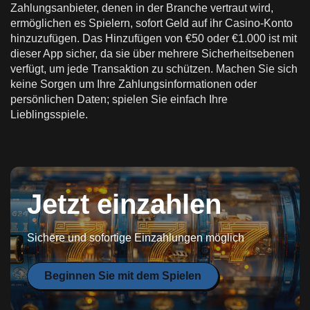
Zahlungsanbieter, denen in der Branche vertraut wird,
ermöglichen es Spielern, sofort Geld auf ihr Casino-Konto
hinzuzufügen. Das Hinzufügen von €50 oder €1.000 ist mit
dieser App sicher, da sie über mehrere Sicherheitsebenen
verfügt, um jede Transaktion zu schützen. Machen Sie sich
keine Sorgen um Ihre Zahlungsinformationen oder
persönlichen Daten; spielen Sie einfach Ihre
Lieblingsspiele.
Jetzt einzahlen
Sichere und sofortige Einzahlungen möglich
Beginnen Sie mit dem Spielen