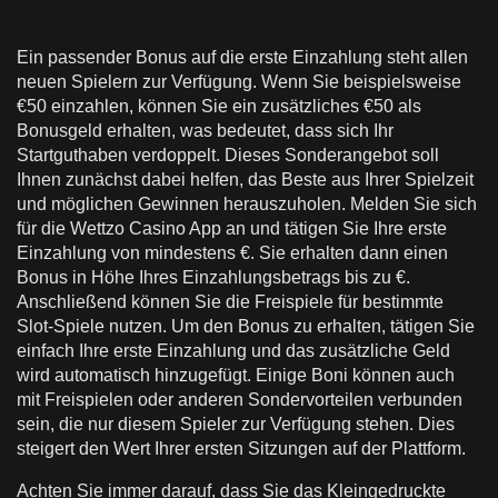
Ein passender Bonus auf die erste Einzahlung steht allen
neuen Spielern zur Verfügung. Wenn Sie beispielsweise
€50 einzahlen, können Sie ein zusätzliches €50 als
Bonusgeld erhalten, was bedeutet, dass sich Ihr
Startguthaben verdoppelt. Dieses Sonderangebot soll
Ihnen zunächst dabei helfen, das Beste aus Ihrer Spielzeit
und möglichen Gewinnen herauszuholen. Melden Sie sich
für die Wettzo Casino App an und tätigen Sie Ihre erste
Einzahlung von mindestens €. Sie erhalten dann einen
Bonus in Höhe Ihres Einzahlungsbetrags bis zu €.
Anschließend können Sie die Freispiele für bestimmte
Slot-Spiele nutzen. Um den Bonus zu erhalten, tätigen Sie
einfach Ihre erste Einzahlung und das zusätzliche Geld
wird automatisch hinzugefügt. Einige Boni können auch
mit Freispielen oder anderen Sondervorteilen verbunden
sein, die nur diesem Spieler zur Verfügung stehen. Dies
steigert den Wert Ihrer ersten Sitzungen auf der Plattform.
Achten Sie immer darauf, dass Sie das Kleingedruckte