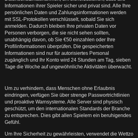
Informationen ihrer Spieler sicher und privat sind. Alle Ihre
persönlichen Daten und Zahlungsinformationen werden
mit SSL-Protokollen verschlüsselt, sobald Sie sich
anmelden. Dadurch bleiben Ihre privaten Daten vor
Personen verborgen, die sie nicht sehen sollten,
unabhängig davon, ob Sie €50 einzahlen oder Ihre
Profilinformationen überprüfen. Die gespeicherten
Informationen sind nur für autorisiertes Personal
zugänglich und Ihr Konto wird 24 Stunden am Tag, sieben
Tage die Woche auf ungewöhnliche Aktivitäten überwacht.
Um zu verhindern, dass Menschen ohne Erlaubnis
eindringen, verfügen Sie über strenge Passwortrichtlinien
und proaktive Warnsysteme. Alle Server sind physisch
geschützt, um den internationalen Standards der Branche
zu entsprechen. Dies gibt allen Spielern ein beruhigendes
Gefühl.
Um Ihre Sicherheit zu gewährleisten, verwendet die Wettzo