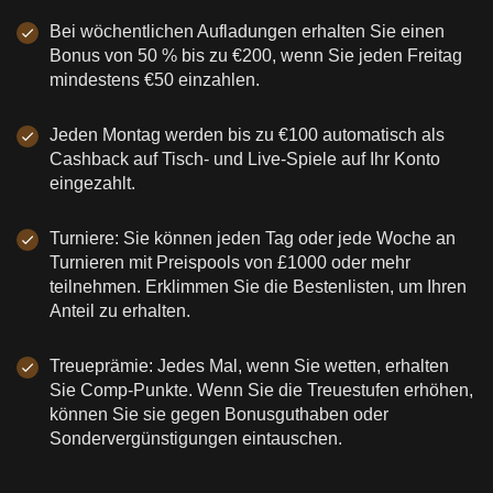
Bei wöchentlichen Aufladungen erhalten Sie einen
Bonus von 50 % bis zu €200, wenn Sie jeden Freitag
mindestens €50 einzahlen.
Jeden Montag werden bis zu €100 automatisch als
Cashback auf Tisch- und Live-Spiele auf Ihr Konto
eingezahlt.
Turniere: Sie können jeden Tag oder jede Woche an
Turnieren mit Preispools von £1000 oder mehr
teilnehmen. Erklimmen Sie die Bestenlisten, um Ihren
Anteil zu erhalten.
Treueprämie: Jedes Mal, wenn Sie wetten, erhalten
Sie Comp-Punkte. Wenn Sie die Treuestufen erhöhen,
können Sie sie gegen Bonusguthaben oder
Sondervergünstigungen eintauschen.